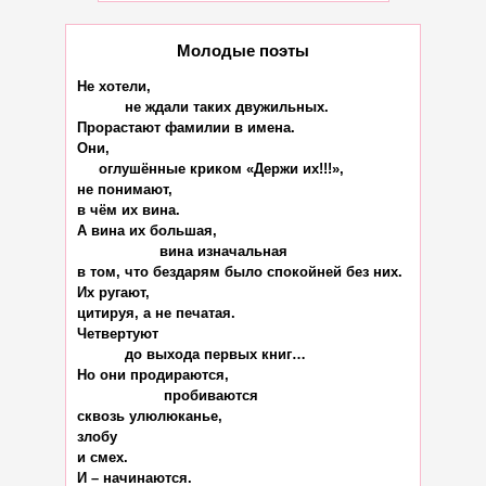
Молодые поэты
Не хотели,

           не ждали таких двужильных.

Прорастают фамилии в имена.

Они,

     оглушённые криком «Держи их!!!»,

не понимают,

в чём их вина.

А вина их большая,

                   вина изначальная

в том, что бездарям было спокойней без них.

Их ругают,

цитируя, а не печатая.

Четвертуют

           до выхода первых книг…

Но они продираются,

                    пробиваются

сквозь улюлюканье,

злобу

и смех.

И – начинаются.
