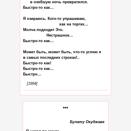
      в озябшую ночь превратился.

Быстро-то как…

Я озираюсь. Кого-то упрашиваю,

                               как на торгах…

Молча подходит Это.

                    Нестрашное…

Быстро-то как…

Может быть, может быть, что-то успею я

в самых последних строках!..

Быстро-то как!

Быстро-то как…

[1994]
***
Булату Окуджаве