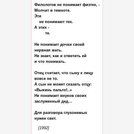
Филологов не понимает физтех, -

Молчит в темноте.

Эти

    не понимают тех.

А этих -

         те.

Не понимает дочки своей

нервная мать.

Не знает, как и ответить ей

и что понимать.

Отец считает, что сыну к лицу

вовсе не то.

А сын не может сказать отцу:

«Выкинь пальто!..»

Не понимает внуков своих

заслуженный дед…

Для разговора глухонемых

[1992]