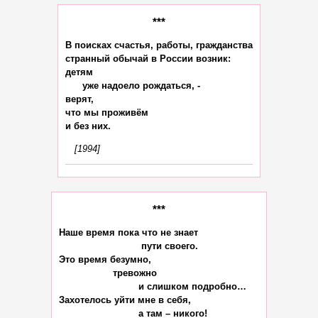
***
В поисках счастья, работы, гражданства

странный обычай в России возник:

детям

      уже надоело рождаться, -

верят,

что мы проживём

[1994]
***
Наше время пока что не знает

                             пути своего.

Это время безумно,

                   тревожно

                            и слишком подробно…

Захотелось уйти мне в себя,

                            а там – никого!
