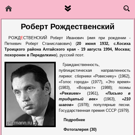
Роберт Рождественский
РОЖД
Е
СТВЕНСКИЙ Роберт Иванович (имя при рождении -
Петкевич Роберт Станиславович) (
20 июня 1932, с.Косиха
Троицкого района Алтайского края - 19 августа 1994, Москва;
похоронен в Переделкино
), русский поэт.
Гражданственность,
публицистическая направленность
лирики: сборники «Ровеснику» (1962),
«Голос города» (1977), «Это время»
(1983), «Возраст» (1988); поэмы
«Реквием»
(1961),
«Письмо в
тридцатый век»
(1963),
«210
шагов»
(1978); популярные песни.
Государственная премия СССР (1979).
Подробнее
Фотогалерея (30)