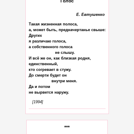
Голос
Е. Евтушенко
Такая жизненная полоса,

а, может быть, предначертанье свыше:

Других

я различаю голоса,

а собственного голоса

                      не слышу.

И всё же он, как близкая родня,

единственный,

кто согревает в стужу.

До смерти будет он

                   внутри меня.

Да и потом

[1994]
***