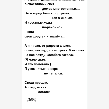
в счастливый свет

                  домов многооконных…

Весь город был в портретах,

                            как в иконах.

И крестные ходы -

                  по-районно -

несли

свои хоругви и знамёна…

А я писал, от радости шалея,

о том, как мудро смотрят с Мавзолея

на нас вожди «особого закала»

(Я мало знал.

И это помогало.)

Я усомниться в вере

                    не пытался.

Стихи прошли.

А стыд за них

[1994]