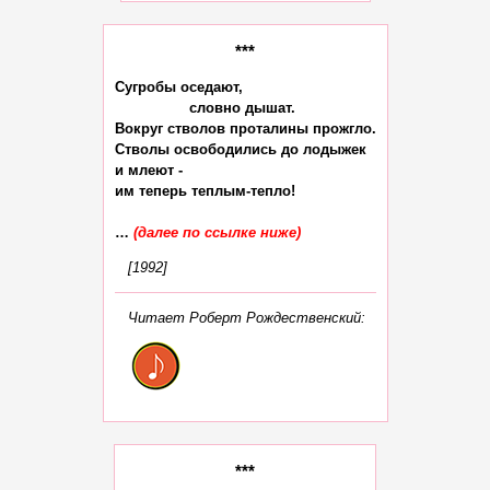
***
Сугробы оседают,

                 словно дышат.

Вокруг стволов проталины прожгло.

Стволы освободились до лодыжек

и млеют -

им теперь теплым-тепло!

… 
(далее по ссылке ниже)
[1992]
Читает Роберт Рождественский:
***