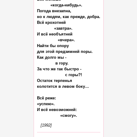
           «когда-нибудь».

Погода внезапна,

но к людям, как прежде, добра.

Всё крохотней

              «завтра».

И всё необъятней

                 «вчера».

Найти бы опору

для этой предзимней поры.

Как долго мы -

               в гору.

За что же так быстро -

                       с горы?!

Остаток терпенья

колотится в левом боку…

Всё реже:

«успею».

И всё невозможней:

[1992]