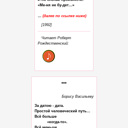
«Ме-ня не бу-дет…»

… 
(далее по ссылке ниже)
[1992]
Читает Роберт
Рождественский:
***
За датою - дата.

Простой человеческий путь…

Всё больше

           «когда-то».

Всё меньше
