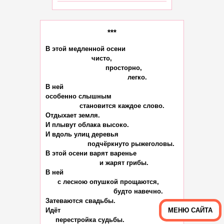
***
В этой медленной осени

                       чисто,

                              просторно,

                                         легко.

В ней

особенно слышным

                 становится каждое слово.

Отдыхает земля.

И плывут облака высоко.

И вдоль улиц деревья

                     подчёркнуто рыжеголовы.

В этой осени варят варенье

                           и жарят грибы.

В ней

      с лесною опушкой прощаются,

                                  будто навечно.

Затеваются свадьбы.

Идёт

МЕНЮ САЙТА
     перестройка судьбы.
