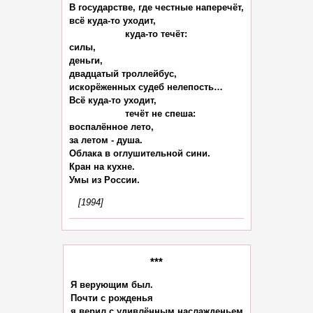
В государстве, где честные наперечёт,

всё куда-то уходит,

                    куда-то течёт:

силы,

деньги,

двадцатый троллейбус,

искорёженных судеб нелепость…

Всё куда-то уходит,

                    течёт не спеша:

воспалённое лето,

за летом - душа.

Облака в оглушительной сини.

Кран на кухне.

[1994]
***
Я верующим был.

Почти с рожденья

я верил с удивлённым наслажденьем
