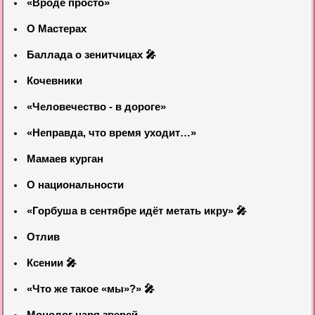
«Вроде просто»
О Мастерах
Баллада о зенитчицах 🎤
Кочевники
«Человечество - в дороге»
«Неправда, что время уходит…»
Мамаев курган
О национальности
«Горбуша в сентябре идёт метать икру» 🎤
Отлив
Ксении 🎤
«Что же такое «мы»?» 🎤
Монолог царя зверей