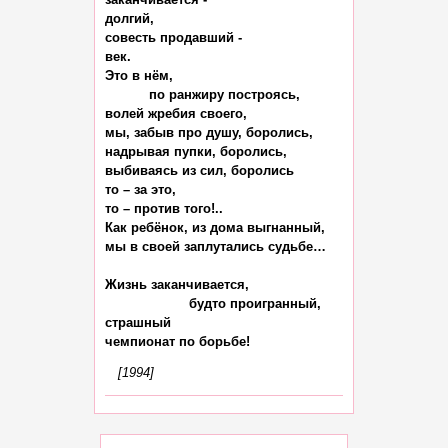
долгий,

совесть продавший -

век.

Это в нём,

           по ранжиру построясь,

волей жребия своего,

мы, забыв про душу, боролись,

надрывая пупки, боролись,

выбиваясь из сил, боролись

то – за это,

то – против того!..

Как ребёнок, из дома выгнанный,

мы в своей заплутались судьбе…

Жизнь заканчивается,

                     будто проигранный,

страшный

[1994]