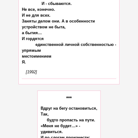
                И - сбываются.

Не все, конечно.

И не для всех.

Заняты делом они. А в особенности

устройством не быта,

а бытия…

И гордятся

           единственной личной собственностью -

упрямым

местоимением

[1992]
***
Вдруг на бегу остановиться,

Так,

     будто пропасть на пути.

«Меня не будет…» -

удивиться.

И по слогам произнести:
