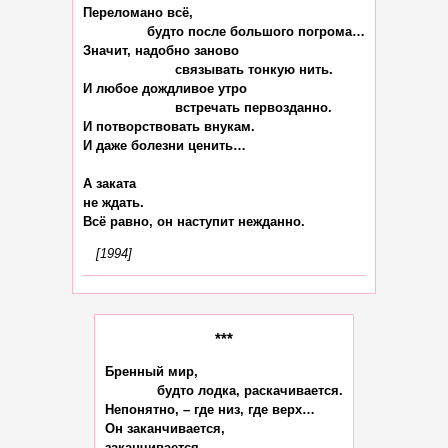
Переломано всё,

                будто после большого погрома…

Значит, надобно заново

                       связывать тонкую нить.

И любое дождливое утро

                       встречать первозданно.

И потворствовать внукам.

И даже болезни ценить…

А заката

не ждать.

[1994]
***
Бренный мир,

             будто лодка, раскачивается.

Непонятно, – где низ, где верх…

Он заканчивается,

заканчивается -
