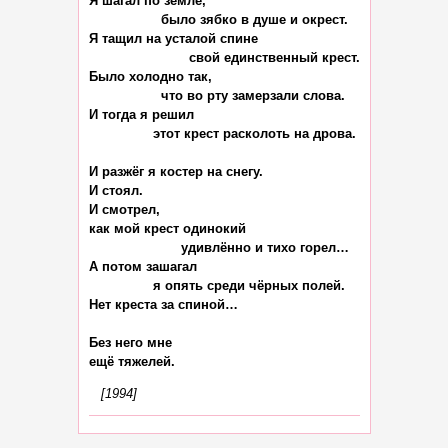
Я шагал по земле,

                  было зябко в душе и окрест.

Я тащил на усталой спине

                         свой единственный крест.

Было холодно так,

                  что во рту замерзали слова.

И тогда я решил

                этот крест расколоть на дрова.

И разжёг я костер на снегу.

И стоял.

И смотрел,

как мой крест одинокий

                       удивлённо и тихо горел…

А потом зашагал

                я опять среди чёрных полей.

Нет креста за спиной…

Без него мне

[1994]