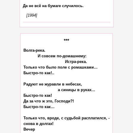
[1994]
***
Волга-река.

            И совсем по-домашнему:

                                   Истра-река.

Только что было поле с ромашками…

Быстро-то как!..

Радуют не журавли в небесах,

                             а синицы в руках…

Быстро-то как!

Да за что ж это, Господи?!

Быстро-то как…

Только что, вроде, с судьбой расплатился, -

снова в долгах!

Вечер
