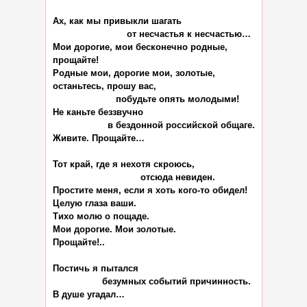
Ах, как мы привыкли шагать

                           от несчастья к несчастью…

Мои дорогие, мои бесконечно родные,

прощайте!

Родные мои, дорогие мои, золотые,

останьтесь, прошу вас,

                       побудьте опять молодыми!

Не каньте беззвучно

                    в бездонной российской общаге.

Живите. Прощайте…

Тот край, где я нехотя скроюсь,

                                отсюда невиден.

Простите меня, если я хоть кого-то обидел!

Целую глаза ваши.

Тихо молю о пощаде.

Мои дорогие. Мои золотые.

Прощайте!..

Постичь я пытался

                  безумных событий причинность.

В душе угадал…
