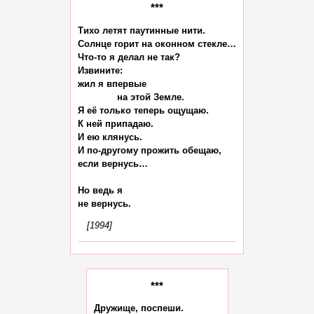
***
Тихо летят паутинные нити.

Солнце горит на оконном стекле…

Что-то я делал не так?

Извините:

жил я впервые

              на этой Земле.

Я её только теперь ощущаю.

К ней припадаю.

И ею клянусь.

И по-другому прожить обещаю,

если вернусь…

Но ведь я

[1994]
***
Дружище, поспеши.
