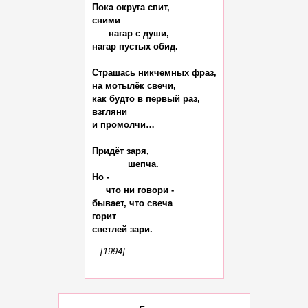
Пока округа спит,

сними

      нагар с души,

нагар пустых обид.

Страшась никчемных фраз,

на мотылёк свечи,

как будто в первый раз,

взгляни

и промолчи…

Придёт заря,

             шепча.

Но -

     что ни говори -

бывает, что свеча

горит

[1994]