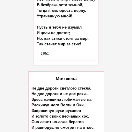
В безбрежности земной,

Тогда я молодость верну,

Утраченную мной!..

Пусть я тебя не изумил

И цели не достиг;

Но, как стихи стоят за мир,

1951
Моя жена
Не две дороги светлого стекла,

Не две дороги и не две реки…

Здесь женщина любимая легла,

Раскинув ноги Волги и Оки.

Запрокинув руки рукавов

И золото своих песчаных кос,

Она лежит на ложе берегов

И равнодушно смотрит на откос.
