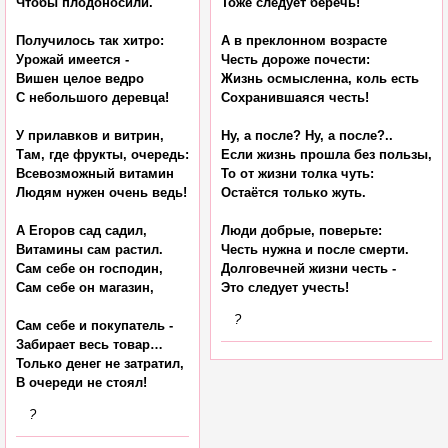
Чтобы плодоносили.

Тоже следует беречь!

Получилось так хитро:

А в преклонном возрасте

Урожай имеется -

Честь дороже почести:

Вишен целое ведро

Жизнь осмысленна, коль есть

С небольшого деревца!

Сохранившаяся честь!

У прилавков и витрин,

Ну, а после? Ну, а после?..

Там, где фрукты, очередь:

Если жизнь прошла без пользы,

Всевозможный витамин

То от жизни толка чуть:

Людям нужен очень ведь!

Остаётся только жуть.

А Егоров сад садил,

Люди добрые, поверьте:

Витамины сам растил.

Честь нужна и после смерти.

Сам себе он господин,

Долговечней жизни честь -

Сам себе он магазин,

?
Сам себе и покупатель -

Забирает весь товар…

Только денег не затратил,

?