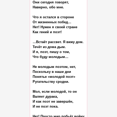
Они сегодня говорят,

Наверно, обо мне.

Что я остался в стороне

От жизненных побед…

Нет! Нужен я своей стране

Как гений и поэт!

…Встаёт рассвет. Я вижу дом.

Течёт из дома дым.

И я, поэт, пишу о том,

Что буду молодым…

Не молодым поэтом, нет,

Поскольку в наши дни

Понятье «молодой поэт»

Ругательству сродни.

Мол, если молодой, то он

Валяет дурака,

И как поэт не завершён,

И не поэт пока.

Нет! Просто мир побьёт войну
