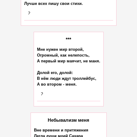
?
***
Мне нужен мир второй,

Огромный, как нелепость,

А первый мир маячит, не маня.

Долой его, долой:

В нём люди ждут троллейбус,

?
Небывализм меня
Вне времени и притяжения

Легла души моей Сахара
