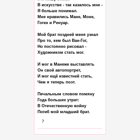
В искусстве - так казалось мне -

Я больше понимал.

Мне нравились Мане, Моне,

Гоген и Ренуар.

Мой брат поздней меня узнал

Про то, кем был Ван-Гог,

Но постоянно рисовал -

Художником стать мог.

И мог в Манеже выставлять

Он свой автопортрет,

И мог ещё известней стать,

Чем я теперь поэт.

Печальным словом помяну

Года больших утрат:

В Отечественную войну

?