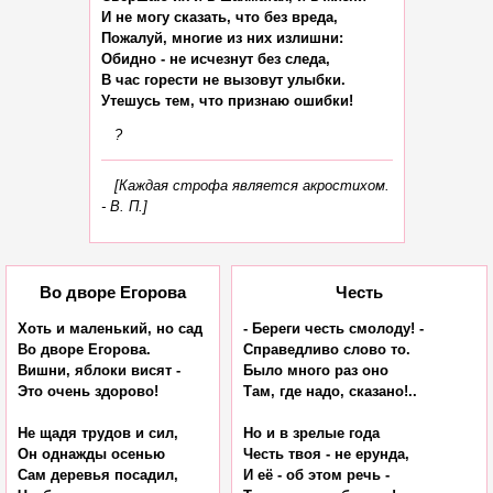
И не могу сказать, что без вреда,

Пожалуй, многие из них излишни:

Обидно - не исчезнут без следа,

В час горести не вызовут улыбки.

?
[Каждая строфа является акростихом.
- В. П.]
Во дворе Егорова
Честь
Хоть и маленький, но сад

- Береги честь смолоду! -

Во дворе Егорова.

Справедливо слово то.

Вишни, яблоки висят -

Было много раз оно

Это очень здорово!

Там, где надо, сказано!..

Не щадя трудов и сил,

Но и в зрелые года

Он однажды осенью

Честь твоя - не ерунда,

Сам деревья посадил,

И её - об этом речь -
