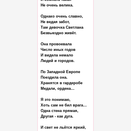
Не очень велика.

Однако очень славно,

Не ведая забот,

Там девочка Светлана

Безвыездно живёт.

Она провоевала

Число иных годов

И видела немало

Людей и городов.

По Западной Европе

Поездила она.

Хранятся в гардеробе

Медали, ордена…

Я это понимаю,

Хоть сам не бил врага…

Одна стена прямая,

Другая - как дуга.

И свет не льётся яркий,
