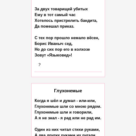
За двух товарищей убитых

Ему в тот самый час

Хотелось пристрелить бандита,

Да помешал приказ.

С тех пор прошло немало вёсен,

Борис Иваныч сед,

Но до сих пор его в колхозе

?
Глухонемые
Когда я шёл и думал - или-или,

Глухонемые шли со мною рядом.

Глухонемые шли и говорили,

А я не знал - я рад или не рад им.

Один из них читал стихи руками,

А два других руками их ругали,
