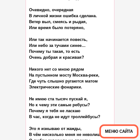
Очевидно, очередная

В личной жизни ошибка сделана.

Ветер выл, смеясь и рыдая,

Или время было потеряно,

Или так начинается повесть,

Или небо за тучами синее…

Почему ты такая, то есть

Очень добрая и красивая?

Никого нет со мною рядом

На пустынном мосту Москва-реки,

Где чуть слышно ругаются матом

Электрические фонарики.

Не имею ста тысяч пускай я,

Но к чему эти самые ребусы?

Почему я тебя не ласкаю

В час, когда не идут троллейбусы?

Это я изнываю от жажды,

МЕНЮ САЙТА
В чём нисколько меня не неволишь ты.
