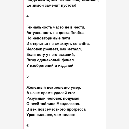
Её зимой заменит пустота!

4

Гениальность часто не в чести,

Актуальность не доска Почёта,

Но неповторимые пути

И открытья не смахнуть со счёта.

Человек ржавеет, как металл,

Если нету у него исканий,

Вижу одинаковый финал

У изобретений и изданий!

5

Железный век железно умер,

А наше время удалей его:

Разумный человек подумал

О всей таблице Менделеева.

В век повсеместного прогресса

Уран сильнее, чем железо!

6
