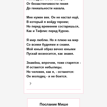
От беззастенчивости гения

До гениальности нахала.

Мне нужен век. Он не настал ещё,

В который я войду героем;

Но перед временем состаришься,

Как и Тифлис перед Курою.

Я мир люблю. Но я плюю на мир

Со всеми буднями и снами.

Мой юный образ вечно юными

Пускай возносится, как знамя.

Знамёна, впрочем, тоже старятся -

И остаются небылицы.

Но человек, как я, - останется:

?
Послание Мише