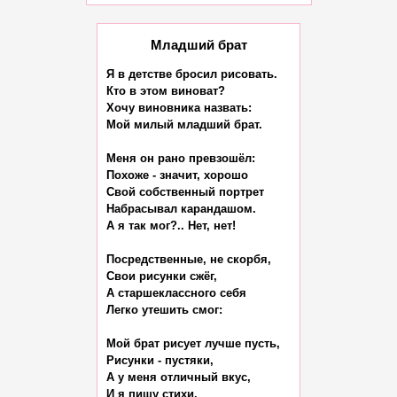
Младший брат
Я в детстве бросил рисовать.

Кто в этом виноват?

Хочу виновника назвать:

Мой милый младший брат.

Меня он рано превзошёл:

Похоже - значит, хорошо

Свой собственный портрет

Набрасывал карандашом.

А я так мог?.. Нет, нет!

Посредственные, не скорбя,

Свои рисунки сжёг,

А старшеклассного себя

Легко утешить смог:

Мой брат рисует лучше пусть,

Рисунки - пустяки,

А у меня отличный вкус,

И я пишу стихи.
