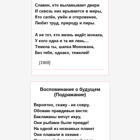
Славен, кто выламывает двери

И сквозь них врывается в миры,

Кто силён, умён и откровенен,

Любит труд, природу и пиры.

А не тот, кто жизнь ведёт монаха,

У кого одна и та же лень…

Тяжела ты, шапка Мономаха,

[1969]
Воспоминание о будущем
(Подражание)
Вероятно, скажу - не совру,

Обожаю правдивые вести:

Баклажаны мечут икру,

Они рыбами были прежде!

На одной из незнамых планет

Они плавали в океане -
