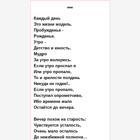
***
Каждый день

Это жизни модель.

Пробужденье -

Рожденье.

Утро -

Детство и юность,

Мудро

За утро волнуюсь.

Если утро проспал я

Или утро пропало,

То и зрелости полдень

Никуда не годен!..

Если утро пропало,

Поступил опрометчиво,

Ибо времени мало

Остаётся до вечера.

Вечер похож на старость:

Чувствуется усталость,

Очень мало осталось

До неизбежной полночи…
