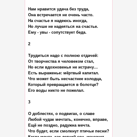
Нам нравится удача без труда,

Она встречается не очень часто.

На счастье я надеюсь иногда,

Но лучше не надеяться на счастье.

Ему - увы - сопутствует беда.

2

Трудиться надо с полною отдачей:

От творчества я человеком стал,

Но если вдохновенья не истрачу…

Есть выраженье: мёртвый капитал.

Что может быть несчастнее колодца,

Который превращается в болотце?

Его воды никто не пожелал.

3

О доблестях, о подвигах, о славе

Любой чудак мечтать, конечно, вправе,

Ещё не поздно, радужна мечта.

Что будет, если смолкнут птичьи песни?

Когда мечта, как летний сон, исчезнет,
