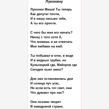
Луконину
Луконин Миша! Ты теперь

Как депутат почти,

И я пишу письмо тебе,

А ты его прочти.

С чего бы мне его начать?

Начну с того хотя б,

Что можешь и не отвечать

Мне ямбами на ямб.

Ты побывал в огне, в воде

И в медных трубах, но

Кульчицкий где, Майоров где

Сегодня пьют вино?

Для них остановились дни

И солнца луч угас,

Но если есть тот свет, они

Что думают про нас?

Они поэзию творят

В неведомой стране.
