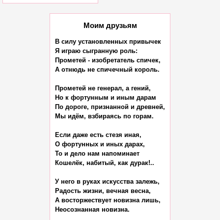
Моим друзьям
В силу установленных привычек

Я играю сыгранную роль:

Прометей - изобретатель спичек,

А отнюдь не спичечный король.

Прометей не генерал, а гений,

Но к фортунным и иным дарам

По дороге, признанной и древней,

Мы идём, взбираясь по горам.

Если даже есть стезя иная,

О фортунных и иных дарах,

То и дело нам напоминает

Кошелёк, набитый, как дурак!..

У него в руках искусства залежь,

Радость жизни, вечная весна,

А восторжествует новизна лишь,

Неосознанная новизна.
