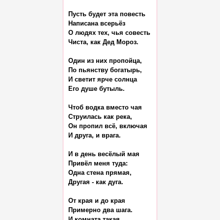
Пусть будет эта повесть

Написана всерьёз

О людях тех, чья совесть

Чиста, как Дед Мороз.

Один из них пропойца,

По пьянству богатырь,

И светит ярче солнца

Его душе бутыль.

Чтоб водка вместо чая

Струилась как река,

Он пропил всё, включая

И друга, и врага.

И в день весёлый мая

Привёл меня туда:

Одна стена прямая,

Другая - как дуга.

От края и до края

Примерно два шага.

И комната такая
