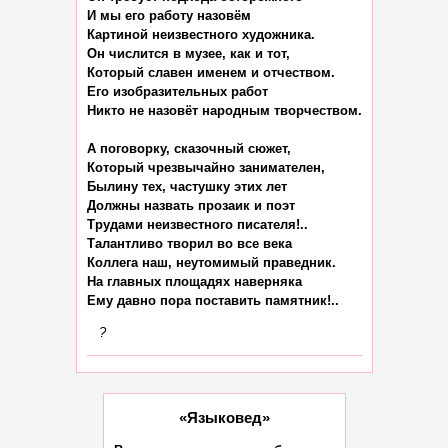
И мы его работу назовём

Картиной неизвестного художника.

Он числится в музее, как и тот,

Который славен именем и отчеством.

Его изобразительных работ

Никто не назовёт народным творчеством.

А поговорку, сказочный сюжет,

Который чрезвычайно занимателен,

Былину тех, частушку этих лет

Должны назвать прозаик и поэт

Трудами неизвестного писателя!..

Талантливо творил во все века

Коллега наш, неутомимый праведник.

На главных площадях наверняка

?
«Языковед»