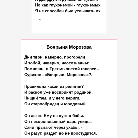
Но как глухонемой - глухонемых,

?
Боярыня Морозова
Дни твои, наверно, прогорели

И тобой, наверно, неосознанны:

Помнишь, в Третьяковской галерее -

Суриков - «Боярыня Морозова»?..

Правильна какая из религий?

И раскол уже воспринят родиной.

Нищий там, и у него вериги,

Он старообрядец и юродивый.

Он аскет. Ему не нужно бабы.

Он некоронованный царь улицы.

Сани прыгают через ухабы, -

Он разут, раздет, но не простудится.
