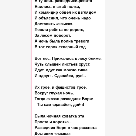
В ту ночь разведчики-ребята

Явились в штаб полка,

И командир обвёл их взглядом

И объяснил, что очень надо

Доставить «языка».

Пошли ребята по дороге,

За лесом поворот,

А ночь была полна тревоги

В тот сорок скверный год.

Вот лес. Прижались к лесу ближе.

Чуть слышен листьев хруст.

Идут, идут как можно тише…

И вдруг: - Сдавайся, рус!..

Их трое, и фашистов трое,

Вокруг глухая ночь.

Тогда сказал разведчик Боря:

- Ты сам сдавайся, дойч!

Была ночная схватка эта

Проста и коротка…

Разведчик Боря в час рассвета

Доставил «языка».
