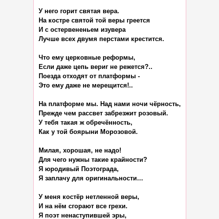
У него горит святая вера.

На костре святой той веры греется

И с остервененьем изувера

Лучше всех двумя перстами крестится.

Что ему церковные реформы,

Если даже цепь вериг не режется?..

Поезда отходят от платформы -

Это ему даже не мерещится!..

На платформе мы. Над нами ночи чёрность,

Прежде чем рассвет забрезжит розовый.

У тебя такая ж обречённость,

Как у той боярыни Морозовой.

Милая, хорошая, не надо!

Для чего нужны такие крайности?

Я юродивый Поэтограда,

Я заплачу для оригинальности…

У меня костёр нетленной веры,

И на нём сгорают все грехи.

Я поэт ненаступившей эры,
