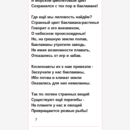
И морской фиолетовый цвет

Сохранился с тех пор в баклажане!

Где ещё мы лиловость найдём?

Странный цвет баклажана-растенья

Говорит о его внеземном,

О небесном происхожденьи!

Но, на грешную землю попав,

Баклажаны утратили заводь.

Не имея возможности плавать,

Отказались от игр и забав.

Космонавты их к нам привезли -

Заскучали у нас баклажаны,

Ибо почва и климат земли

Оказались для них нежеланны.

Так по логике странных вещей

Существуют ещё перегибы -

На планете у нас в овощей

?