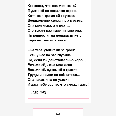
Кто знает, что она моя жена?

Я для неё не пожалею строф,

Хотя не я дарил ей кружева

Великолепно связанных мостов.

Она моя жена, а я поэт…

Сто тысяч раз изменит мне она, -

Ни ревности, ни ненависти нет:

Бери её, она моя жена!

Она тебя утопит ни за грош:

Есть у неё на это глубина,

Но, если ты действительно хорош,

Возьми её, - она моя жена.

Возьми её, одень её в гранит,

Труды и камни на неё затрать…

Она такая, что не устоит

1950-1951
***