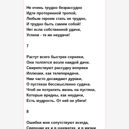
Не очень трудно безрассудно

Идти проторенной тропой,

Любым героем стать не трудно,

И трудно быть самим собой!

Нет если собственной удачи,

Успехи - те же неудачи!

7

Растут всего быстрее сорняки,

Они толпятся возле каждой дачи.

Свирепствуют рассудку вопреки

Иллюзии, как телепередачи.

Нам часто досаждают дураки,

О пустяках бессмысленно судача.

Чтоб не потратить жизнь на пустяки,

Которые вредны, как неудачи,

Есть мудрость. От неё не убеги!

8

Ошибки мне сопутствуют всегда,

Свершаю их и в шахматах, и в жизни
