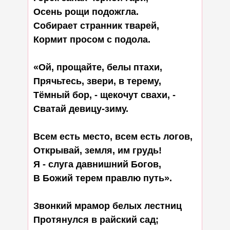
Осень рощи подожгла.

Собирает странник тварей,

Кормит просом с подола.

«Ой, прощайте, белы птахи,

Прячьтесь, звери, в терему,

Тёмный бор, - щекочут свахи, -

Сватай девицу-зиму.

Всем есть место, всем есть логов,

Открывай, земля, им грудь!

Я - слуга давнишний Богов,

В Божий терем правлю путь».

Звонкий мрамор белых лестниц

Протянулся в райский сад;
