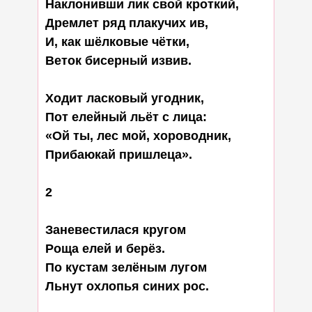
Наклонивши лик свой кроткий,

Дремлет ряд плакучих ив,

И, как шёлковые чётки,

Веток бисерный извив.

Ходит ласковый угодник,

Пот елейный льёт с лица:

«Ой ты, лес мой, хороводник,

Прибаюкай пришлеца».

2

Заневестилася кругом

Роща елей и берёз.

По кустам зелёным лугом

Льнут охлопья синих рос.
