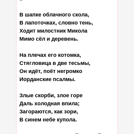
В шапке облачного скола,

В лапоточках, словно тень,

Ходит милостник Микола

Мимо сёл и деревень.

На плечах его котомка,

Стягловица в две тесьмы,

Он идёт, поёт негромко

Иорданские псалмы.

Злые скорби, злое горе

Даль холодная впила;

Загораются, как зори,

В синем небе купола.
