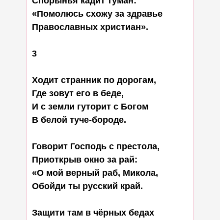
Спорынья кадит туман:

«Помолюсь схожу за здравье

Православных христиан».

3

Ходит странник по дорогам,

Где зовут его в беде,

И с земли гуторит с Богом

В белой туче-бороде.

Говорит Господь с престола,

Приоткрыв окно за рай:

«О мой верный раб, Микола,

Обойди ты русский край.

Защити там в чёрных бедах
