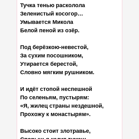
Тучка тенью расколола

Зеленистый косогор…

Умывается Микола

Белой пеной из озёр.

Под берёзкою-невестой,

За сухим посошником,

Утирается берестой,

Словно мягким рушником.

И идёт стопой неспешной

По селеньям, пустырям:

«Я, жилец страны нездешной,

Прохожу к монастырям».

Высоко стоит злотравье,
