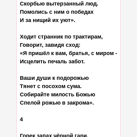
Скорбью вытерзанный люд.

Помолись с ним о победах

И за нищий их уют».

Ходит странник по трактирам,

Говорит, завидя сход:

«Я пришёл к вам, братья, с миром -

Исцелить печаль забот.

Ваши души к подорожью

Тянет с посохом сума.

Собирайте милость Божью

Спелой рожью в закрома».

4

Горек запах чёрной гари,
