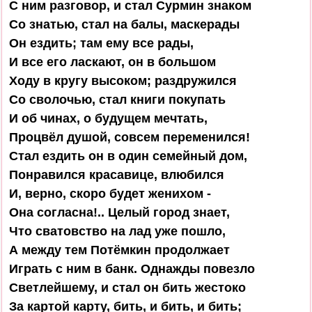
С ним разговор, и стал Сурмин знаком

Со знатью, стал на балы, маскерады

Он ездить; там ему все рады,

И все его ласкают, он в большом

Ходу в кругу высоком; раздружился

Со сволочью, стал книги покупать

И об чинах, о будущем мечтать,

Процвёл душой, совсем переменился!

Стал ездить он в один семейный дом,

Понравился красавице, влюбился

И, верно, скоро будет женихом -

Она согласна!.. Целый город знает,

Что сватовство на лад уже пошло,

А между тем Потёмкин продолжает

Играть с ним в банк. Однажды повезло

Светлейшему, и стал он бить жестоко

За картой карту, бить, и бить, и бить;
