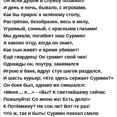
Он всей душой и службу позабыл!

И день и ночь, бывало, с игроками,

Как бы прирос к зелёному столу,

Растрёпан, безобразен, весь в мелу,

Угрюмый, сонный, с красными глазами!

Мы думали, погибнет наш Сурмин!

А каково отцу, когда он знает,

Как сын живёт и время убивает!

Ещё гвардеец! Он срамит свой чин!

Однажды он, поутру, занимался

Игрою в банк, вдруг стук шагов раздался,

И шасть курьер; «Кто здесь сержант Сурмин?»

Он боек был, однако же смешался:

«Меня… я…» - «Вы? К светлейшему сейчас

Пожалуйте! Со мною же! Есть дело!»

К Потёмкину? Не сон ли? Вот-те раз!

Что ж, так и быть! Сурмин поехал смело
