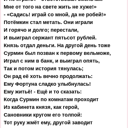
Мне от того на свете жить не хуже!»

- «Садись! играй со мной, да не робей!»

Потёмкин стал метать. Они играли

И горячо и долго; перестали,

И выиграл сержант пятьсот рублей.

Князь отдал деньги. На другой день тоже

Сурмин был позван к первому вельможе,

Играл с ним в банк, и выиграл опять,

Так и потом история тянулась;

Он рад её хоть вечно продолжать:

Ему Фортуна сладко улыбнулась!

Ему житьё! - Ещё и то сказать:

Когда Сурмин по комнатам проходит

Из кабинета князя, как герой,

Сановники кругом его толпой:

Тот руку жмёт ему, другой заводит
