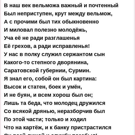
В наш век вельможа важный и почтенный

Был неприступен, крут между вельмож,

А с прочими был тих обыкновенно

И миловал полезно молодёжь,

Уча её не ради разглашенья

Её грехов, а ради исправленья!

У нас в полку служил сержантом сын

Какого-то степного дворянина,

Саратовской губернии, Сурмин.

Я знал его, собой он был картина:

Высок и статен, боек и умён,

И не буян, и всем хорош был он;

Лишь та беда, что молодец дружился

Со всякой дрянью, неразборчив был

По этой части; только и ходил

Что на картёж, и к банку пристрастился
