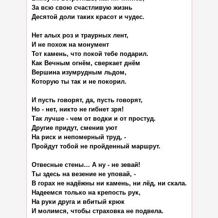
За всю свою счастливую жизнь

Десятой доли таких красот и чудес.

Нет алых роз и траурных лент,

И не похож на монумент

Тот камень, что покой тебе подарил.

Как Вечным огнём, сверкает днём

Вершина изумрудным льдом,

Которую ты так и не покорил.

И пусть говорят, да, пусть говорят,

Но - нет, никто не гибнет зря!

Так лучше - чем от водки и от простуд.

Другие придут, сменив уют

На риск и непомерный труд, -

Пройдут тобой не пройденный маршрут.

Отвесные стены… А ну - не зевай!

Ты здесь на везение не уповай, -

В горах не надёжны ни камень, ни лёд, ни скала.

Надеемся только на крепость рук,

На руки друга и вбитый крюк

И молимся, чтобы страховка не подвела.
