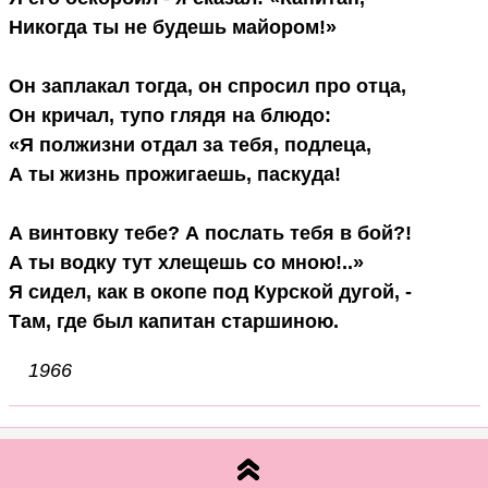
Никогда ты не будешь майором!»

Он заплакал тогда, он спросил про отца,

Он кричал, тупо глядя на блюдо:

«Я полжизни отдал за тебя, подлеца,

А ты жизнь прожигаешь, паскуда!

А винтовку тебе? А послать тебя в бой?!

А ты водку тут хлещешь со мною!..»

Я сидел, как в окопе под Курской дугой, -

1966