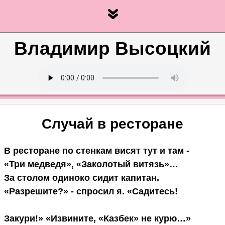
Владимир Высоцкий
Случай в ресторане
В ресторане по стенкам висят тут и там -

«Три медведя», «Заколотый витязь»…

За столом одиноко сидит капитан.

«Разрешите?» - спросил я. «Садитесь!

Закури!» «Извините, «Казбек» не курю…»
