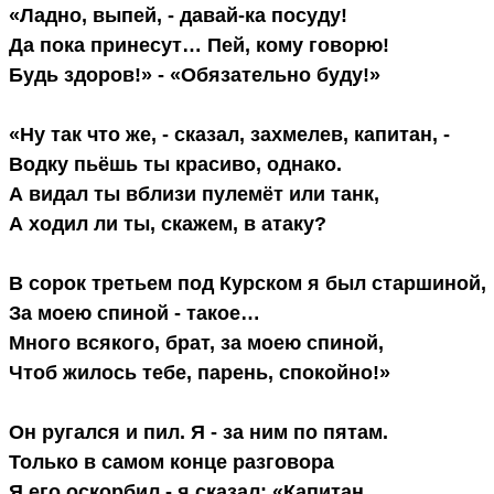
«Ладно, выпей, - давай-ка посуду!

Да пока принесут… Пей, кому говорю!

Будь здоров!» - «Обязательно буду!»

«Ну так что же, - сказал, захмелев, капитан, -

Водку пьёшь ты красиво, однако.

А видал ты вблизи пулемёт или танк,

А ходил ли ты, скажем, в атаку?

В сорок третьем под Курском я был старшиной,

За моею спиной - такое…

Много всякого, брат, за моею спиной,

Чтоб жилось тебе, парень, спокойно!»

Он ругался и пил. Я - за ним по пятам.

Только в самом конце разговора

Я его оскорбил - я сказал: «Капитан,
