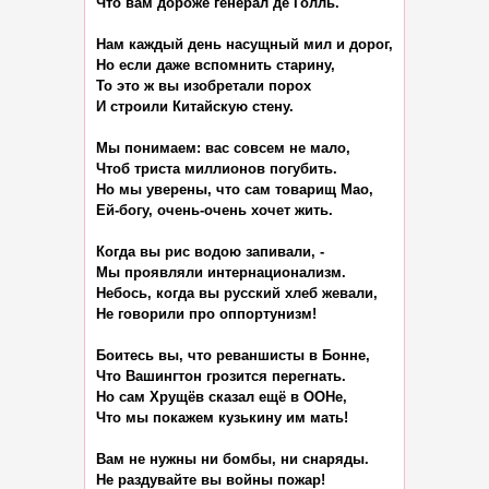
Что вам дороже генерал де Голль.

Нам каждый день насущный мил и дорог,

Но если даже вспомнить старину,

То это ж вы изобретали порох

И строили Китайскую стену.

Мы понимаем: вас совсем не мало,

Чтоб триста миллионов погубить.

Но мы уверены, что сам товарищ Мао,

Ей-богу, очень-очень хочет жить.

Когда вы рис водою запивали, -

Мы проявляли интернационализм.

Небось, когда вы русский хлеб жевали,

Не говорили про оппортунизм!

Боитесь вы, что реваншисты в Бонне,

Что Вашингтон грозится перегнать.

Но сам Хрущёв сказал ещё в ООНе,

Что мы покажем кузькину им мать!

Вам не нужны ни бомбы, ни снаряды.

Не раздувайте вы войны пожар!
