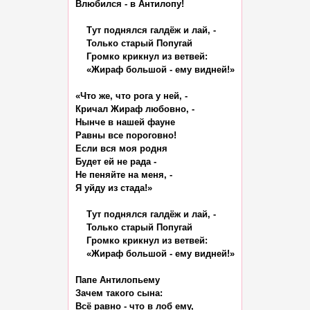
Влюбился - в Антилопу!

    Тут поднялся галдёж и лай, -

    Только старый Попугай

    Громко крикнул из ветвей:

    «Жираф большой - ему видней!»

«Что же, что рога у ней, -

Кричал Жираф любовно, -

Нынче в нашей фауне

Равны все пороговно!

Если вся моя родня

Будет ей не рада -

Не пеняйте на меня, -

Я уйду из стада!»

    Тут поднялся галдёж и лай, -

    Только старый Попугай

    Громко крикнул из ветвей:

    «Жираф большой - ему видней!»

Папе Антилопьему

Зачем такого сына:

Всё равно - что в лоб ему,
