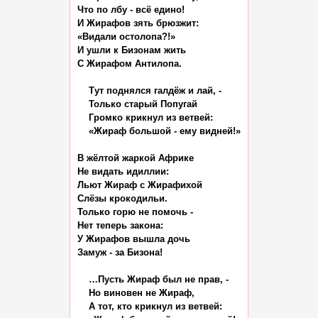
Что по лбу - всё едино!

И Жирафов зять брюзжит:

«Видали остолопа?!»

И ушли к Бизонам жить

С Жирафом Антилопа.

    Тут поднялся галдёж и лай, -

    Только старый Попугай

    Громко крикнул из ветвей:

    «Жираф большой - ему видней!»

В жёлтой жаркой Африке

Не видать идиллии:

Льют Жираф с Жирафихой

Слёзы крокодильи.

Только горю не помочь -

Нет теперь закона:

У Жирафов вышла дочь

Замуж - за Бизона!

    …Пусть Жираф был не прав, -

    Но виновен не Жираф,

    А тот, кто крикнул из ветвей:
