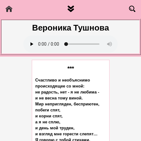
Вероника Тушнова
***
Счастливо и необъяснимо

происходящее со мной:

не радость, нет - я не любима -

и не весна тому виной.

Мир непригляден, бесприютен,

побеги спят,

и корни спят,

а я не сплю,

и день мой труден,

и взгляд мне горести слепят…

Я говорю с тобой стихами,
