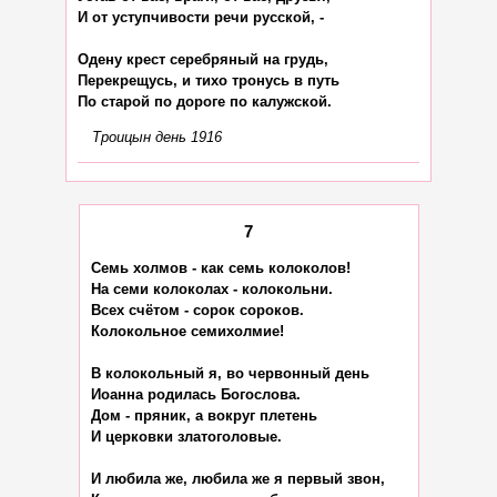
И от уступчивости речи русской, -

Одену крест серебряный на грудь,

Перекрещусь, и тихо тронусь в путь

Троицын день 1916
7
Семь холмов - как семь колоколов!

На семи колоколах - колокольни.

Всех счётом - сорок сороков.

Колокольное семихолмие!

В колокольный я, во червонный день

Иоанна родилась Богослова.

Дом - пряник, а вокруг плетень

И церковки златоголовые.

И любила же, любила же я первый звон,
