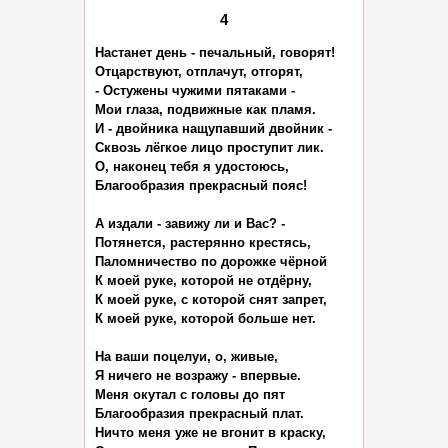
4
Настанет день - печальный, говорят!

Отцарствуют, отплачут, отгорят,

- Остужены чужими пятаками -

Мои глаза, подвижные как пламя.

И - двойника нащупавший двойник -

Сквозь лёгкое лицо проступит лик.

О, наконец тебя я удостоюсь,

Благообразия прекрасный пояс!

А издали - завижу ли и Вас? -

Потянется, растерянно крестясь,

Паломничество по дорожке чёрной

К моей руке, которой не отдёрну,

К моей руке, с которой снят запрет,

К моей руке, которой больше нет.

На ваши поцелуи, о, живые,

Я ничего не возражу - впервые.

Меня окутал с головы до пят

Благообразия прекрасный плат.

Ничто меня уже не вгонит в краску,
