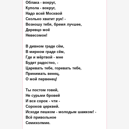
Облака - вокруг,

Купола - вокруг,

Надо всей Москвой

Сколько хватит рук! -

Возношу тебя, бремя лучшее,

Деревцо моё

Невесомое!

В дивном граде сём,

В мирном граде сём,

Где и мёртвой - мне

Будет радостно, -

Царевать тебе, горевать тебе,

Принимать венец,

О мой первенец!

Ты постом говей,

Не сурьми бровей

И все сорок - чти -

Сороков церквей.

Исходи пешком - молодым шажком! -

Всё привольное

Семихолмие.
