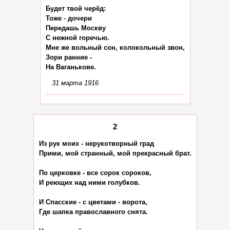
Будет твой черёд:

Тоже - дочери

Передашь Москву

С нежной горечью.

Мне же вольный сон, колокольный звон,

Зори ранние -

31 марта 1916
2
Из рук моих - нерукотворный град

Прими, мой странный, мой прекрасный брат.

По церковке - всe сорок сороков,

И реющих над ними голубков.

И Спасские - с цветами - ворота,

Где шапка православного снята.
