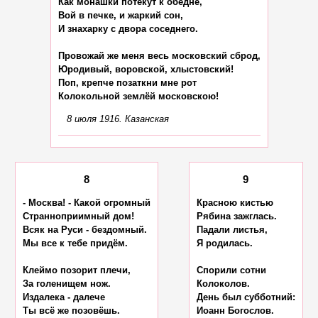
Как монашки потекут к обедне,

Вой в печке, и жаркий сон,

И знахарку с двора соседнего.

Провожай же меня весь московский сброд,

Юродивый, воровской, хлыстовский!

Поп, крепче позаткни мне рот

8 июля 1916. Казанская
8
9
- Москва! - Какой огромный

Красною кистью

Странноприимный дом!

Рябина зажглась.

Всяк на Руси - бездомный.

Падали листья,

Мы все к тебе придём.

Я родилась.

Клеймо позорит плечи,

Спорили сотни

За голенищем нож.

Колоколов.

Издалека - далече

День был субботний:

Ты всё же позовёшь.

Иоанн Богослов.
