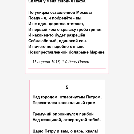
Святая у меня сегодня Пасха.

По улицам оставленной Москвы

Поеду - я, и побредёте - вы.

И не один дорогою отстанет,

И первый ком о крышку гроба грянет,

И наконец-то будет разрешён

Себялюбивый, одинокий сон.

И ничего не надобно отныне

11 апреля 1916, 1-й день Пасхи
5
Над городом, отвергнутым Петром,

Перекатился колокольный гром.

Гремучий опрокинулся прибой

Над женщиной, отвергнутой тобой.

Царю Петру и вам, о царь, хвала!
