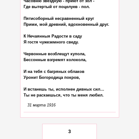
Часовню звёздную - приют от зол -

Где вытертый от поцелуев - пол.

Пятисоборный несравненный круг

Прими, мой древний, вдохновенный друг.

К Нечаянныя Радости в саду

Я гостя чужеземного сведу.

Червонные возблещут купола,

Бессонные взгремят колокола,

И на тебя с багряных облаков

Уронит Богородица покров,

И встанешь ты, исполнен дивных сил…

31 марта 1916
3