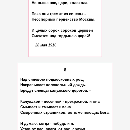
Но выше вас, цари, колокола.

Пока они гремят из синевы -

Неоспоримо первенство Москвы.

И целых сорок сороков церквей

28 мая 1916
6
Над синевою подмосковных рощ

Накрапывает колокольный дождь.

Бредут слепцы калужскою дорогой, -

Калужской - песенной - прекрасной, и она

Смывает и смывает имена

Смиренных странников, во тьме поющих Бога.

И думаю: когда - нибудь и я,

Устав от вас, враги, от вас, друзья,
