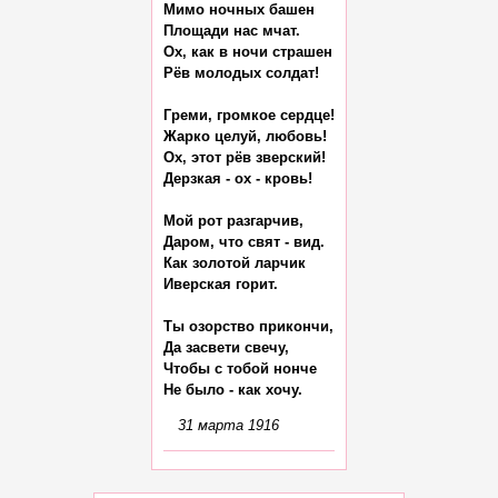
Мимо ночных башен

Площади нас мчат.

Ох, как в ночи страшен

Рёв молодых солдат!

Греми, громкое сердце!

Жарко целуй, любовь!

Ох, этот рёв зверский!

Дерзкая - ох - кровь!

Мой рот разгарчив,

Даром, что свят - вид.

Как золотой ларчик

Иверская горит.

Ты озорство прикончи,

Да засвети свечу,

Чтобы с тобой нонче

31 марта 1916