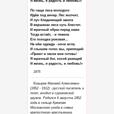
Я жизнь, я радость и любовь!»

По чаще леса молодого

Идём под вечер. Лес молчит,

И луч бледнеющий заката

В вершинах леса чуть блестит.

И мрачный образ перед нами

Тогда встаёт, - и тяжела

Его походка роковая…

На нём одежда - ночи мгла.

И слышим голос мы, хрипящий:

«Приют и ласки мне готовь!

Я мрачный бог, косой разящий

1875
Козырев Матвей Алексеевич
(1852 - 1912) - русский писатель и
поэт, входил в суриковский
кружок. Родился 6 августа 1852
года в сельце Крюкове
Московского уезда в семье
крепостного крестьянина.