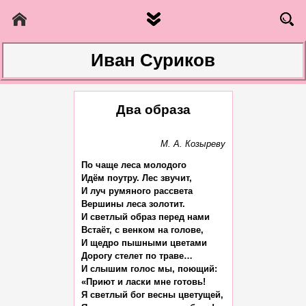
Иван Суриков
Два образа
По чаще леса молодого

Идём поутру. Лес звучит,

И луч румяного рассвета

Вершины леса золотит.

И светлый образ перед нами

Встаёт, с венком на голове,

И щедро пышными цветами

Дорогу стелет по траве…

И слышим голос мы, поющий:

«Приют и ласки мне готовь!

Я светлый бог весны цветущей,
