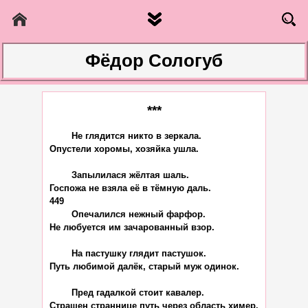
Фёдор Сологуб
***
	Не глядится никто в зеркала.

Опустели хоромы, хозяйка ушла.

	Запылилася жёлтая шаль.

Госпожа не взяла её в тёмную даль.

449

	Опечалился нежный фарфор.

Не любуется им зачарованный взор.

	На пастушку глядит пастушок.

Путь любимой далёк, старый муж одинок.

	Пред гадалкой стоит кавалер.

Страшен страннице путь через область химер.
