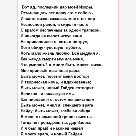
 Вот яд, последний дар моей Изоры.

Осьмнадцать лет ношу его с собою -

И часто жизнь казалась мне с тех пор

Несносной раной, и сидел я часто

С врагом беспечным за одной трапезой,

И никогда на шёпот искушенья

Не приклонился я, хоть я не трус,

Хотя обиду чувствую глубоко,

Хоть мало жизнь люблю. Всё медлил я.

Как жажда смерти мучила меня,

Что умирать? я мнил: быть может, жизнь

Мне принесёт незапные дары;

Быть может, посетит меня восторг

И творческая ночь, и вдохновенье;

Быть может, новый Гайден сотворит

Великое - и наслажуся им…

Как пировал я с гостем ненавистным,

Быть может, мнил я, злейшего врага

Найду; быть может, злейшая обида

В меня с надменной грянет высоты -

Тогда не пропадёшь ты, дар Изоры.

И я был прав! и наконец нашёл

Я моего врага, и новый Гайден
