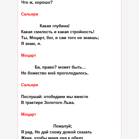
Что ж, хорошо?

Сальери
               Какая глубина!

Какая смелость и какая стройность!

Ты, Моцарт, бог, и сам того не знаешь;

Я знаю, я.

Моцарт
           Ба, право? может быть…

Но божество моё проголодалось.

Сальери
Послушай: отобедаем мы вместе

В трактире Золотого Льва.

Моцарт
                          Пожалуй;

Я рад. Но дай схожу домой сказать

Жене, чтобы меня она к обеду
