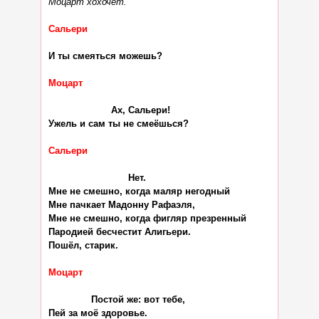
Моцарт хохочет.
Сальери
И ты смеяться можешь?

Моцарт
                      Ах, Сальери!

Ужель и сам ты не смеёшься?

Сальери
                            Нет.

Мне не смешно, когда маляр негодный

Мне пачкает Мадонну Рафаэля,

Мне не смешно, когда фигляр презренный

Пародией бесчестит Алигьери.

Пошёл, старик.

Моцарт
               Постой же: вот тебе,

Пей за моё здоровье.
