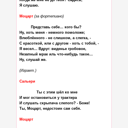
Я слушаю.

Моцарт
(за фортепиано)
          Представь себе… кого бы?

Ну, хоть меня - немного помоложе;

Влюблённого - не слишком, а слегка, -

С красоткой, или с другом - хоть с тобой, -

Я весел… Вдруг: виденье гробовое,

Незапный мрак иль что-нибудь такое…

Ну, слушай же.

(Играет.)
Сальери
               Ты с этим шёл ко мне

И мог остановиться у трактира

И слушать скрыпача слепого? - Боже!

Ты, Моцарт, недостоин сам себя.

Моцарт