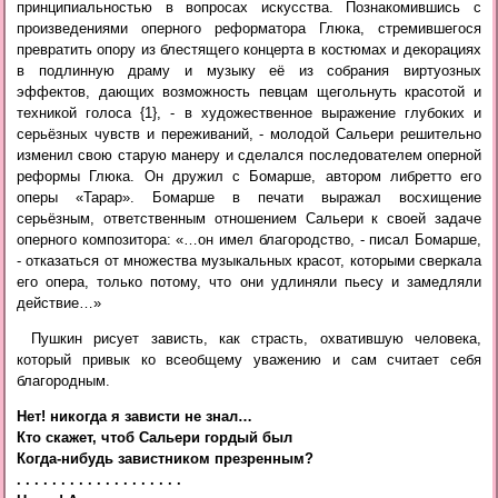
принципиальностью в вопросах искусства. Познакомившись с
произведениями оперного реформатора Глюка, стремившегося
превратить опору из блестящего концерта в костюмах и декорациях
в подлинную драму и музыку её из собрания виртуозных
эффектов, дающих возможность певцам щегольнуть красотой и
техникой голоса {1}, - в художественное выражение глубоких и
серьёзных чувств и переживаний, - молодой Сальери решительно
изменил свою старую манеру и сделался последователем оперной
реформы Глюка. Он дружил с Бомарше, автором либретто его
оперы «Тарар». Бомарше в печати выражал восхищение
серьёзным, ответственным отношением Сальери к своей задаче
оперного композитора: «…он имел благородство, - писал Бомарше,
- отказаться от множества музыкальных красот, которыми сверкала
его опера, только потому, что они удлиняли пьесу и замедляли
действие…»
Пушкин рисует зависть, как страсть, охватившую человека,
который привык ко всеобщему уважению и сам считает себя
благородным.
Нет! никогда я зависти не знал…

Кто скажет, чтоб Сальери гордый был

Когда-нибудь завистником презренным?

. . . . . . . . . . . . . . . . . . .
