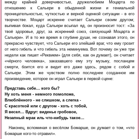
между крайней доверчивостью, дружелюбием Моцарта по
отношению к Сальери в обыденной жизни и гениальной
проницательностью, чуткостью и верной оценкой ситуации - в его
творчестве. Моцарт искренне считает Сальери своим другом;
выпивая бокал, куда Сальери всыпал яд, он произносит тост: «За
твоё здоровье, друг, за искренний союз, связующий Моцарта и
Сальери». И в то же время в глубине души, не сознавая этого, он
прекрасно чувствует, что Сальери его злейший враг, что ему грозит
от него гибель и что гибель эта неминуема. Вот почему он уже три
недели как пишет «Реквием» (для себя, как он думает), он считает
«чёрного человека», заказавшего ему эту музыку, посланцем
смерти, боится его и видит его даже здесь, рядом с собой и
Сальери. Этим же чувством полно последнее созданное им
произведение, которое он играл Сальери в первой сцене:
Представь себе… кого бы?

Ну хоть меня - немного помоложе,

Влюблённого - не слишком, а слегка -

С красоткой или с другом - хоть с тобой,

Я весел… Вдруг: виденье гробовое,

Наконец, вспоминая о весёлом Бомарше, он думает о том, «что
Бомарше кого-то отравил».