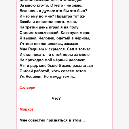
За мною кто-то. Отчего - не знаю,

Всю ночь я думал: кто бы это был?

И что ему во мне? Назавтра тот же

Зашёл и не застал опять меня.

На третий день играл я на полу

С моим мальчишкой. Кликнули меня;

Я вышел. Человек, одетый в чёрном,

Учтиво поклонившись, заказал

Мне Requiem и скрылся. Сел я тотчас

И стал писать - и с той поры за мною

Не приходил мой чёрный человек;

А я и рад: мне было б жаль расстаться

С моей работой, хоть совсем готов

Уж Requiem. Но между тем я…

Сальери
                            Что?

Моцарт
Мне совестно признаться в этом…
