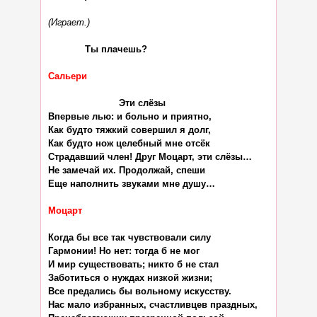
(Играет.)
             Ты плачешь?

Сальери
                         Эти слёзы

Впервые лью: и больно и приятно,

Как будто тяжкий совершил я долг,

Как будто нож целебный мне отсёк

Страдавший член! Друг Моцарт, эти слёзы…

Не замечай их. Продолжай, спеши

Еще наполнить звуками мне душу…

Моцарт
Когда бы все так чувствовали силу

Гармонии! Но нет: тогда б не мог

И мир существовать; никто б не стал

Заботиться о нуждах низкой жизни;

Все предались бы вольному искусству.

Нас мало избранных, счастливцев праздных,
