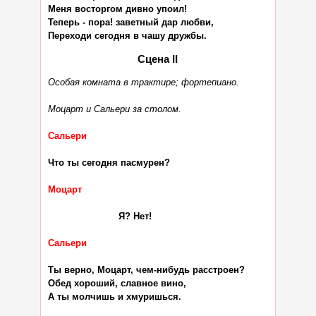
Меня восторгом дивно упоил!

Теперь - пора! заветный дар любви,

Сцена II
Особая комната в трактире; фортепиано.
Моцарт и Сальери за столом.
Сальери
Что ты сегодня пасмурен?

Моцарт
                         Я? Нет!

Сальери
Ты верно, Моцарт, чем-нибудь расстроен?

Обед хороший, славное вино,

А ты молчишь и хмуришься.
