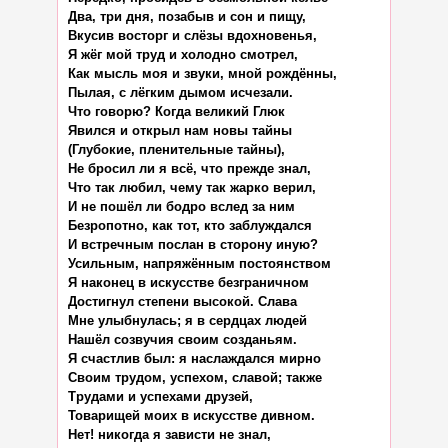
Два, три дня, позабыв и сон и пищу,

Вкусив восторг и слёзы вдохновенья,

Я жёг мой труд и холодно смотрел,

Как мысль моя и звуки, мной рождённы,

Пылая, с лёгким дымом исчезали.

Что говорю? Когда великий Глюк

Явился и открыл нам новы тайны

(Глубокие, пленительные тайны),

Не бросил ли я всё, что прежде знал,

Что так любил, чему так жарко верил,

И не пошёл ли бодро вслед за ним

Безропотно, как тот, кто заблуждался

И встречным послан в сторону иную?

Усильным, напряжённым постоянством

Я наконец в искусстве безграничном

Достигнул степени высокой. Слава

Мне улыбнулась; я в сердцах людей

Нашёл созвучия своим созданьям.

Я счастлив был: я наслаждался мирно

Своим трудом, успехом, славой; также

Трудами и успехами друзей,

Товарищей моих в искусстве дивном.

Нет! никогда я зависти не знал,
