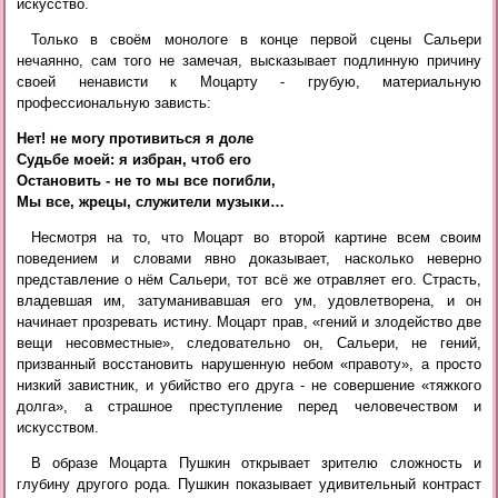
искусство.
Только в своём монологе в конце первой сцены Сальери
нечаянно, сам того не замечая, высказывает подлинную причину
своей ненависти к Моцарту - грубую, материальную
профессиональную зависть:
Нет! не могу противиться я доле

Судьбе моей: я избран, чтоб его

Остановить - не то мы все погибли,

Несмотря на то, что Моцарт во второй картине всем своим
поведением и словами явно доказывает, насколько неверно
представление о нём Сальери, тот всё же отравляет его. Страсть,
владевшая им, затуманивавшая его ум, удовлетворена, и он
начинает прозревать истину. Моцарт прав, «гений и злодейство две
вещи несовместные», следовательно он, Сальери, не гений,
призванный восстановить нарушенную небом «правоту», а просто
низкий завистник, и убийство его друга - не совершение «тяжкого
долга», а страшное преступление перед человечеством и
искусством.
В образе Моцарта Пушкин открывает зрителю сложность и
глубину другого рода. Пушкин показывает удивительный контраст