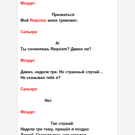
Моцарт
                          Признаться

Мой 
Requiem
 меня тревожит.

Сальери
                             А!

Ты сочиняешь Requiem? Давно ли?

Моцарт
Давно, недели три. Но странный случай…

Не сказывал тебе я?

Сальери
                    Нет.

Моцарт
                         Так слушай.

Недели три тому, пришёл я поздно

Домой. Сказали мне, что заходил
