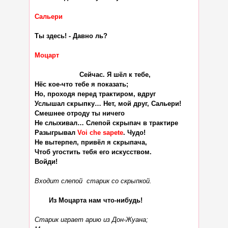
Сальери
Ты здесь! - Давно ль?

Моцарт
                      Сейчас. Я шёл к тебе,

Нёс кое-что тебе я показать;

Но, проходя перед трактиром, вдруг

Услышал скрыпку… Нет, мой друг, Сальери!

Смешнее отроду ты ничего

Не слыхивал… Слепой скрыпач в трактире

Разыгрывал 
Voi che sapete
. Чудо!

Не вытерпел, привёл я скрыпача,

Чтоб угостить тебя его искусством.

Войди!

Входит слепой  старик со скрыпкой.
       Из Моцарта нам что-нибудь!

Старик играет арию из Дон-Жуана;
