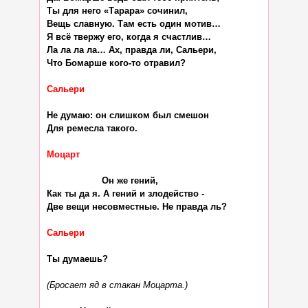
Ты для него «Тарара» сочинил,

Вещь славную. Там есть один мотив…

Я всё твержу его, когда я счастлив…

Ла ла ла ла… Аx, правда ли, Сальери,

Что Бомарше кого-то отравил?

Сальери
Не думаю: он слишком был смешон

Для ремесла такого.

Моцарт
                    Он же гений,

Как ты да я. А гений и злодейство -

Две вещи несовместные. Не правда ль?

Сальери
Ты думаешь?

(Бросает яд в стакан Моцарта.)