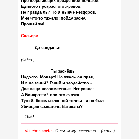
Пренебрегающих презренной пользой,

Единого прекрасного жрецов.

Не правда ль? Но я нынче нездоров,

Мне что-то тяжело; пойду засну.

Прощай же!

Сальери
           До свиданья.

(Один.)
                        Ты заснёшь

Надолго, Моцарт! Но ужель он прав,

И я не гений? Гений и злодейство -

Две вещи несовместные. Неправда:

А Бонаротти? или это сказка

Тупой, бессмысленной толпы - и не был

1830
Voi che sapete
- О вы, кому известно… (итал.)