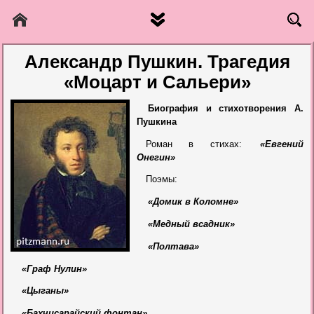
Александр Пушкин. Трагедия
«Моцарт и Сальери»
Биография и стихотворения А.
Пушкина
Роман в стихах:
«Евгений
Онегин»
Поэмы:
«Домик в Коломне»
«Медный всадник»
«Полтава»
«Граф Нулин»
«Цыганы»
«Бахчисарайский фонтан»