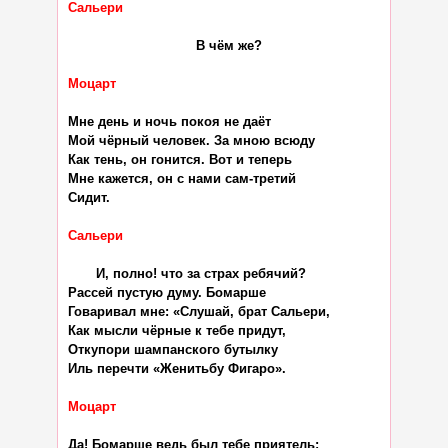
Сальери
                                В чём же?

Моцарт
Мне день и ночь покоя не даёт

Мой чёрный человек. За мною всюду

Как тень, он гонится. Вот и теперь

Мне кажется, он с нами сам-третий

Сидит.

Сальери
       И, полно! что за страх ребячий?

Рассей пустую думу. Бомарше

Говаривал мне: «Слушай, брат Сальери,

Как мысли чёрные к тебе придут,

Откупори шампанского бутылку

Иль перечти «Женитьбу Фигаро».

Моцарт
Да! Бомарше ведь был тебе приятель;
