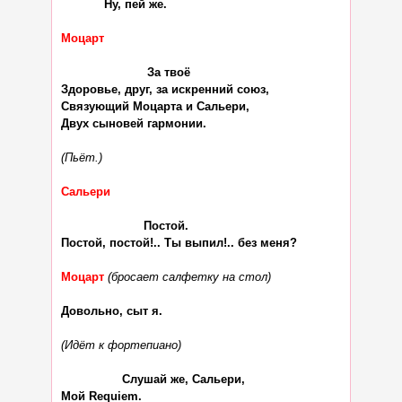
            Ну, пей же.

Моцарт
                        За твоё

Здоровье, друг, за искренний союз,

Связующий Моцарта и Сальери,

Двух сыновей гармонии.

(Пьёт.)
Сальери
                       Постой.

Постой, постой!.. Ты выпил!.. без меня?

Моцарт
(бросает салфетку на стол)
Довольно, сыт я.

(Идёт к фортепиано)
                 Слушай же, Сальери,

Мой Requiem.
