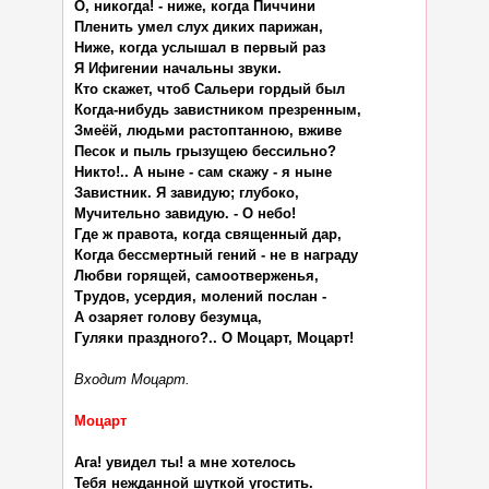
О, никогда! - ниже, когда Пиччини

Пленить умел слух диких парижан,

Ниже, когда услышал в первый раз

Я Ифигении начальны звуки.

Кто скажет, чтоб Сальери гордый был

Когда-нибудь завистником презренным,

Змеёй, людьми растоптанною, вживе

Песок и пыль грызущею бессильно?

Никто!.. А ныне - сам скажу - я ныне

Завистник. Я завидую; глубоко,

Мучительно завидую. - О небо!

Где ж правота, когда священный дар,

Когда бессмертный гений - не в награду

Любви горящей, самоотверженья,

Трудов, усердия, молений послан -

А озаряет голову безумца,

Гуляки праздного?.. О Моцарт, Моцарт!

Входит Моцарт.
Моцарт
Ага! увидел ты! а мне хотелось

Тебя нежданной шуткой угостить.
