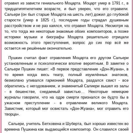
отравил из зависти гениального Моцарта. Моцарт умер в 1791 г., в
тридцатипятилетнем возрасте, и был уверен, что его отравили.
Сальери (он был старше Моцарта на шесть лет) дожил до глубокой
старости (умер в 1825 г.), последние годы страдал душевным
расстройством и не раз каялся, что отравил Моцарта. Несмотря на
то, что тогда же некоторые знакомые обоих композиторов, а позже
историки музыки и биографы Моцарта решительно отрицали
возможность этого преступления, вопрос до сих пор всё же
остается не решённым окончательно.
Пушкин считал факт отравления Моцарта его другом Сальери
установленным и психологически вполне вероятным. В заметке о
Сальери Пушкин пишет: «В первое представление «Дон-Жуана», в
то время когда весь театр, полный изумлённых знатоков,
безмолвно упивался гармонией Моцарта, раздался свист - все
обратились с негодованием, и знаменитый Салиери вышел из залы
- в бешенстве, снедаемый завистью… Некоторые немецкие
журналы говорили, что на одре смерти признался он будто бы в
ужасном преступлении - в отравлении великого Моцарта.
Завистник, который мог освистать «Дон-Жуана», мог отравить его
творца».
Сальери, учитель Бетховена и Шуберта, был хорошо известен во
времена Пушкина как выдающийся композитор. Он славился своей