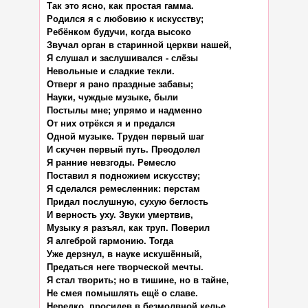
Так это ясно, как простая гамма.

Родился я с любовию к искусству;

Ребёнком будучи, когда высоко

Звучал орган в старинной церкви нашей,

Я слушал и заслушивался - слёзы

Невольные и сладкие текли.

Отверг я рано праздные забавы;

Науки, чуждые музыке, были

Постылы мне; упрямо и надменно

От них отрёкся я и предался

Одной музыке. Труден первый шаг

И скучен первый путь. Преодолел

Я ранние невзгоды. Ремесло

Поставил я подножием искусству;

Я сделался ремесленник: перстам

Придал послушную, сухую беглость

И верность уху. Звуки умертвив,

Музыку я разъял, как труп. Поверил

Я алгеброй гармонию. Тогда

Уже дерзнул, в науке искушённый,

Предаться неге творческой мечты.

Я стал творить; но в тишине, но в тайне,

Не смея помышлять ещё о славе.

Нередко, просидев в безмолвной келье
