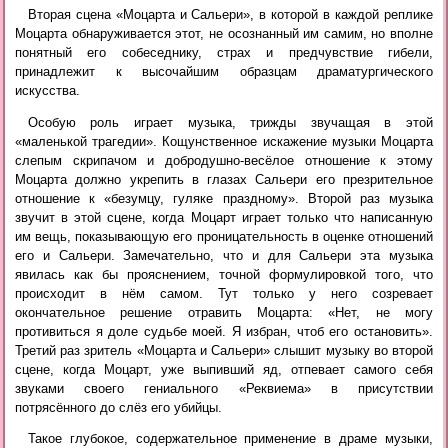
Вторая сцена «Моцарта и Сальери», в которой в каждой реплике
Моцарта обнаруживается этот, не осознанный им самим, но вполне
понятный его собеседнику, страх и предчувствие гибели,
принадлежит к высочайшим образцам драматургического
искусства.
Особую роль играет музыка, трижды звучащая в этой
«маленькой трагедии». Кощунственное искажение музыки Моцарта
слепым скрипачом и добродушно-весёлое отношение к этому
Моцарта должно укрепить в глазах Сальери его презрительное
отношение к «безумцу, гуляке праздному». Второй раз музыка
звучит в этой сцене, когда Моцарт играет только что написанную
им вещь, показывающую его проницательность в оценке отношений
его и Сальери. Замечательно, что и для Сальери эта музыка
явилась как бы прояснением, точной формулировкой того, что
происходит в нём самом. Тут только у него созревает
окончательное решение отравить Моцарта: «Нет, не могу
противиться я доле судьбе моей. Я избран, чтоб его остановить».
Третий раз зритель «Моцарта и Сальери» слышит музыку во второй
сцене, когда Моцарт, уже выпивший яд, отпевает самого себя
звуками своего гениального «Реквиема» в присутствии
потрясённого до слёз его убийцы.
Такое глубокое, содержательное применение в драме музыки,