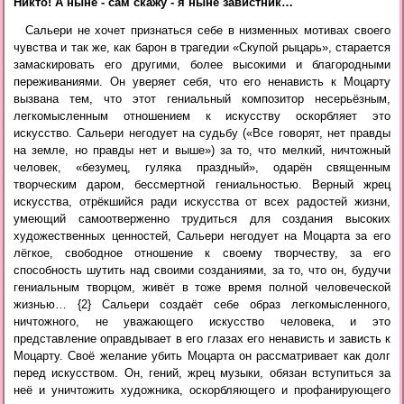
Сальери не хочет признаться себе в низменных мотивах своего
чувства и так же, как барон в трагедии «Скупой рыцарь», старается
замаскировать его другими, более высокими и благородными
переживаниями. Он уверяет себя, что его ненависть к Моцарту
вызвана тем, что этот гениальный композитор несерьёзным,
легкомысленным отношением к искусству оскорбляет это
искусство. Сальери негодует на судьбу («Все говорят, нет правды
на земле, но правды нет и выше») за то, что мелкий, ничтожный
человек, «безумец, гуляка праздный», одарён священным
творческим даром, бессмертной гениальностью. Верный жрец
искусства, отрёкшийся ради искусства от всех радостей жизни,
умеющий самоотверженно трудиться для создания высоких
художественных ценностей, Сальери негодует на Моцарта за его
лёгкое, свободное отношение к своему творчеству, за его
способность шутить над своими созданиями, за то, что он, будучи
гениальным творцом, живёт в тоже время полной человеческой
жизнью… {2} Сальери создаёт себе образ легкомысленного,
ничтожного, не уважающего искусство человека, и это
представление оправдывает в его глазах его ненависть и зависть к
Моцарту. Своё желание убить Моцарта он рассматривает как долг
перед искусством. Он, гений, жрец музыки, обязан вступиться за
неё и уничтожить художника, оскорбляющего и профанирующего