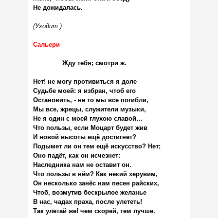
Не дожидалась.

(Уходит.)
Сальери
               Жду тебя; смотри ж.

Нет! не могу противиться я доле

Судьбе моей: я избран, чтоб его

Остановить, - не то мы все погибли,

Мы все, жрецы, служители музыки,

Не я один с моей глухою славой…

Что пользы, если Моцарт будет жив

И новой высоты ещё достигнет?

Подымет ли он тем ещё искусство? Нет;

Оно падёт, как он исчезнет:

Наследника нам не оставит он.

Что пользы в нём? Как некий херувим,

Он несколько занёс нам песен райских,

Чтоб, возмутив бескрылое желанье

В нас, чадах праха, после улететь!

Так улетай же! чем скорей, тем лучше.
