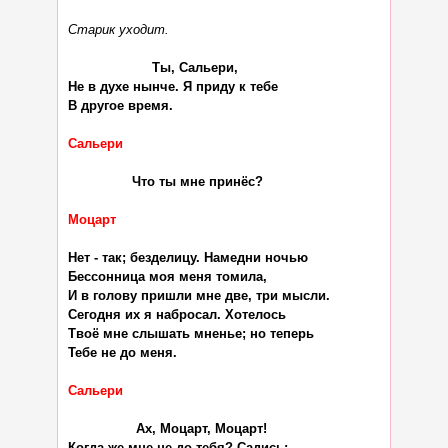
Старик уходит.
                     Ты, Сальери,

Не в духе нынче. Я приду к тебе

В другое время.

Сальери
                Что ты мне принёс?

Моцарт
Нет - так; безделицу. Намедни ночью

Бессонница моя меня томила,

И в голову пришли мне две, три мысли.

Сегодня их я набросал. Хотелось

Твоё мне слышать мненье; но теперь

Тебе не до меня.

Сальери
                 Ах, Моцарт, Моцарт!

Когда же мне не до тебя? Садись;
