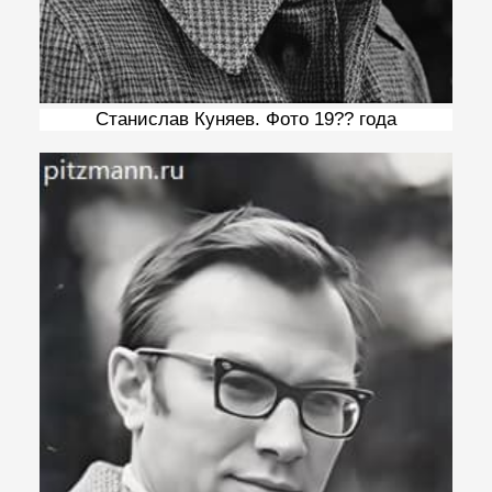
Станислав Куняев. Фото 19?? года