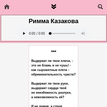
Римма Казакова
***
Выдержат ли твои плечи, -

это не блажь и не чушь! -

как сыромятные плети -

обременительность чувств?

Выдержат ли твои руки,

выдержит сердце твоё

не неизбежность разлуки,

а невозможность её?

И не ломая, а строя,
