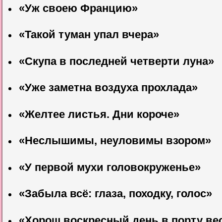
«Уж своею Францию»
«Такой туман упал вчера»
«Скупа в последней четверти луна»
«Уже заметна воздуха прохлада»
«Желтее листья. Дни короче»
«Неслышимы, неуловимы взором»
«У первой мухи головокруженье»
«Забыла всё: глаза, походку, голос»
«Хорош воскресный день в порту ве