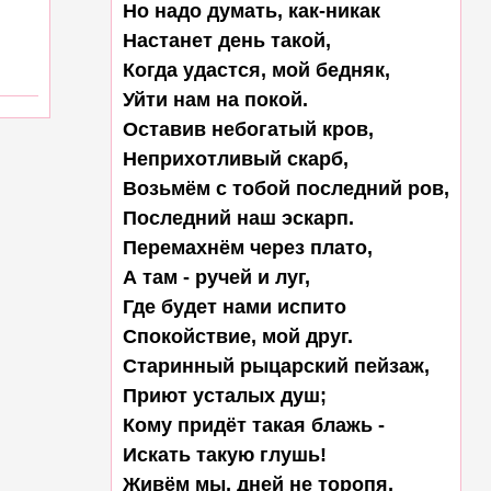
Но надо думать, как-никак

Настанет день такой,

Когда удастся, мой бедняк,

Уйти нам на покой.

Оставив небогатый кров,

Неприхотливый скарб,

Возьмём с тобой последний ров,

Последний наш эскарп.

Перемахнём через плато,

А там - ручей и луг,

Где будет нами испито

Спокойствие, мой друг.

Старинный рыцарский пейзаж,

Приют усталых душ;

Кому придёт такая блажь -

Искать такую глушь!

Живём мы, дней не торопя,
