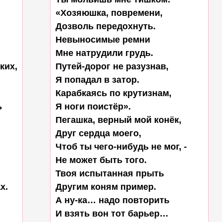
«Хозяюшка, повремени,

Дозволь передохнуть.

Невыносимые ремни

Мне натрудили грудь.

их,

Путей-дорог не разузнав,

Я попадал в затор.

Карабкаясь по крутизнам,



Я ноги поистёр».

Пегашка, верный мой конёк,

Друг сердца моего,

Чтоб ты чего-нибудь не мог, -

Не может быть того.

Твоя испытанная прыть

.

Другим коням пример.

А ну-ка… надо повторить

И взять вон тот барьер…
