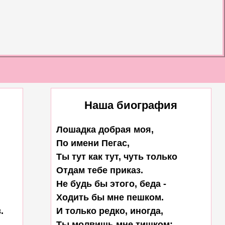
Наша биография
Лошадка добрая моя,

По имени Пегас,

Ты тут как тут, чуть только

Отдам тебе приказ.

Не будь бы этого, беда -

Ходить бы мне пешком.



И только редко, иногда,

Ты молвишь мне тишком:
