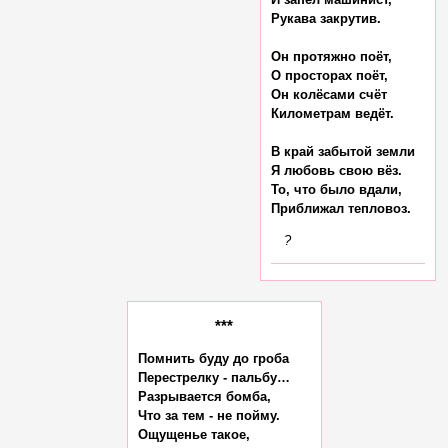
Рукава закрутив.

Он протяжно поёт,

О просторах поёт,

Он колёсами счёт

Километрам ведёт.

В край забытой земли

Я любовь свою вёз.

То, что было вдали,

?
***
Помнить буду до гроба

Перестрелку - пальбу…

Разрывается бомба,

Что за тем - не пойму.

Ощущенье такое,
