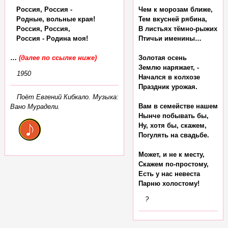
   Россия, Россия -

Чем к морозам ближе,

   Родные, вольные края!

Тем вкусней рябина,

   Россия, Россия,

В листьях тёмно-рыжих

   Россия - Родина моя!

Птичьи именины…

… 
(далее по ссылке ниже)
Золотая осень

Землю наряжает, -

1950
Начался в колхозе

Праздник урожая.

Поёт Евгений Кибкало. Музыка:
Вам в семействе нашем

Вано Мурадели.
Нынче побывать бы,

Ну, хотя бы, скажем,

Погулять на свадьбе.

Может, и не к месту,

Скажем по-простому,

Есть у нас невеста

?