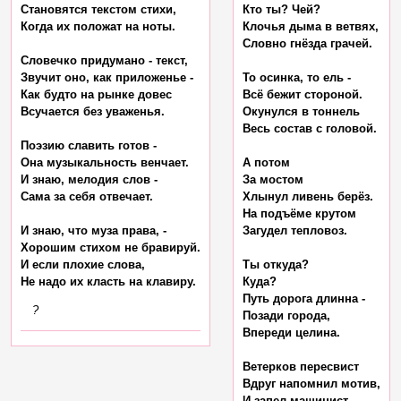
Становятся текстом стихи,

Кто ты? Чей?

Когда их положат на ноты.

Клочья дыма в ветвях,

Словно гнёзда грачей.

Словечко придумано - текст,

Звучит оно, как приложенье -

То осинка, то ель -

Как будто на рынке довес

Всё бежит стороной.

Всучается без уваженья.

Окунулся в тоннель

Весь состав с головой.

Поэзию славить готов -

Она музыкальность венчает.

А потом

И знаю, мелодия слов -

За мостом

Сама за себя отвечает.

Хлынул ливень берёз.

На подъёме крутом

И знаю, что муза права, -

Загудел тепловоз.

Хорошим стихом не бравируй.

И если плохие слова,

Ты откуда?

Куда?

Путь дорога длинна -

?
Позади города,

Впереди целина.

Ветерков пересвист

Вдруг напомнил мотив,

И запел машинист,
