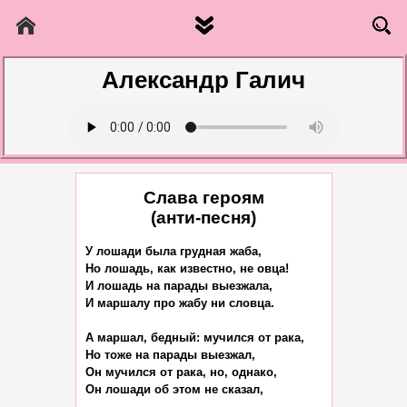
Александр Галич
Слава героям
(анти-песня)
У лошади была грудная жаба,

Но лошадь, как известно, не овца!

И лошадь на парады выезжала,

И маршалу про жабу ни словца.

А маршал, бедный: мучился от рака,

Но тоже на парады выезжал,

Он мучился от рака, но, однако,

Он лошади об этом не сказал,
