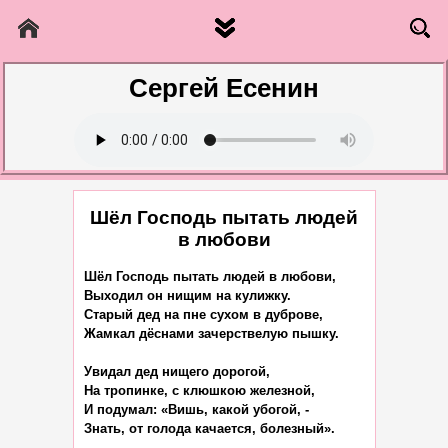
Сергей Есенин
Шёл Господь пытать людей
в любови
Шёл Господь пытать людей в любови,

Выходил он нищим на кулижку.

Старый дед на пне сухом в дуброве,

Жамкал дёснами зачерствелую пышку.

Увидал дед нищего дорогой,

На тропинке, с клюшкою железной,

И подумал: «Вишь, какой убогой, -

Знать, от голода качается, болезный».
