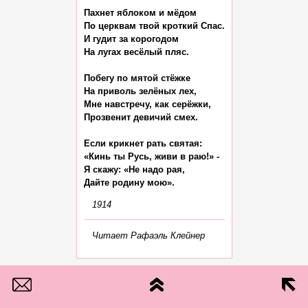
Пахнет яблоком и мёдом

По церквам твой кроткий Спас.

И гудит за корогодом

На лугах весёлый пляс.

Побегу по мятой стёжке

На приволь зелёных лех,

Мне навстречу, как серёжки,

Прозвенит девичий смех.

Если крикнет рать святая:

«Кинь ты Русь, живи в раю!» -

Я скажу: «Не надо рая,

1914
Читает Рафаэль Клейнер