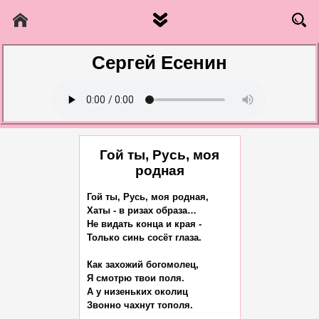
Сергей Есенин
Гой ты, Русь, моя
родная
Гой ты, Русь, моя родная,

Хаты - в ризах образа…

Не видать конца и края -

Только синь сосёт глаза.

Как захожий богомолец,

Я смотрю твои поля.

А у низеньких околиц

Звонно чахнут тополя.
