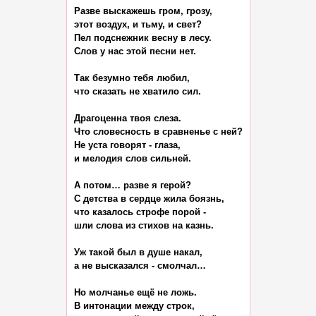
Разве выскажешь гром, грозу,

этот воздух, и тьму, и свет?

Пел подснежник весну в лесу.

Слов у нас этой песни нет.

Так безумно тебя любил,

что сказать не хватило сил.

Драгоценна твоя слеза.

Что словесность в сравненье с ней?

Не уста говорят - глаза,

и мелодия слов сильней.

А потом… разве я герой?

С детства в сердце жила боязнь,

что казалось строфе порой -

шли слова из стихов на казнь.

Уж такой был в душе накал,

а не высказался - смолчал…

Но молчанье ещё не ложь.

В интонации между строк,
