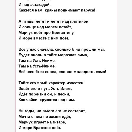
И над эстакадой,

Кажется нам, краны поднимают паруса!

А птицы летят и летят над плотиной,

И солнце над морем встаёт,

Марчук поёт про Бригантину,

И море вместе с ним поёт.

Всё у нас сначала, сколько б ни прошли мы,

Будет вновь в тайге морозная зима,

Там на Усть-Илиме,

Там на Усть-Илиме,

Всё начнётся снова, словно молодость сама!

Тайге его ярый характер известен,

Зовёт его в путь Усть-Илим,

Идёт по жизни он, и песни,

Как чайки, кружатся над ним.

Ни годы, ни вьюги его не состарят,

Мечта с ним по жизни идёт,

Марчук играет на гитаре,
