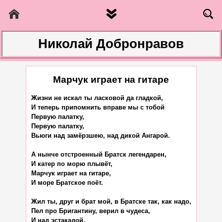
Николай Добронравов
Марчук играет на гитаре
Жизни не искал ты ласковой да гладкой,

И теперь припомнить вправе мы с тобой

Первую палатку,

Первую палатку,

Вьюги над замёрзшею, над дикой Ангарой.

А нынче отстроенный Братск легендарен,

И катер по морю плывёт,

Марчук играет на гитаре,

И море Братское поёт.

Жил ты, друг и брат мой, в Братске так, как надо,

Пел про Бригантину, верил в чудеса,

И над эстакадой,
