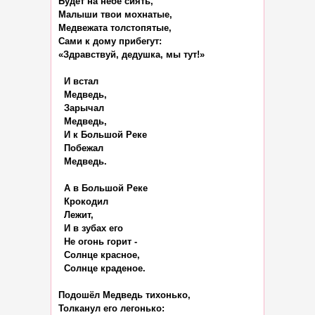
Будет на небе сиять,

Малыши твои мохнатые,

Медвежата толстопятые,

Сами к дому прибегут:

«Здравствуй, дедушка, мы тут!»

  И встал

  Медведь,

  Зарычал

  Медведь,

  И к Большой Реке

  Побежал

  Медведь.

  А в Большой Реке

  Крокодил

  Лежит,

  И в зубах его

  Не огонь горит -

  Солнце красное,

  Солнце краденое.

Подошёл Медведь тихонько,

Толканул его легонько:
