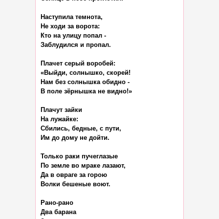
Наступила темнота,

Не ходи за ворота:

Кто на улицу попал -

Заблудился и пропал.

Плачет серый воробей:

«Выйди, солнышко, скорей!

Нам без солнышка обидно -

В поле зёрнышка не видно!»

Плачут зайки

На лужайке:

Сбились, бедные, с пути,

Им до дому не дойти.

Только раки пучеглазые

По земле во мраке лазают,

Да в овраге за горою

Волки бешеные воют.

Рано-рано

Два барана
