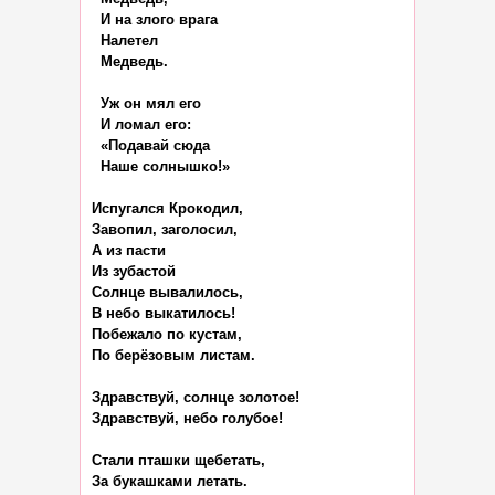
  И на злого врага

  Налетел

  Медведь.

  Уж он мял его

  И ломал его:

  «Подавай сюда

  Наше солнышко!»

Испугался Крокодил,

Завопил, заголосил,

А из пасти

Из зубастой

Солнце вывалилось,

В небо выкатилось!

Побежало по кустам,

По берёзовым листам.

Здравствуй, солнце золотое!

Здравствуй, небо голубое!

Стали пташки щебетать,

За букашками летать.
