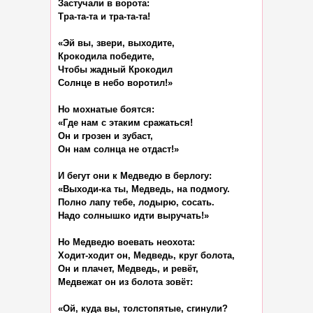
Застучали в ворота:

Тра-та-та и тра-та-та!

«Эй вы, звери, выходите,

Крокодила победите,

Чтобы жадный Крокодил

Солнце в небо воротил!»

Но мохнатые боятся:

«Где нам с этаким сражаться!

Он и грозен и зубаст,

Он нам солнца не отдаст!»

И бегут они к Медведю в берлогу:

«Выходи-ка ты, Медведь, на подмогу.

Полно лапу тебе, лодырю, сосать.

Надо солнышко идти выручать!»

Но Медведю воевать неохота:

Ходит-ходит он, Медведь, круг болота,

Он и плачет, Медведь, и ревёт,

Медвежат он из болота зовёт:

«Ой, куда вы, толстопятые, сгинули?
