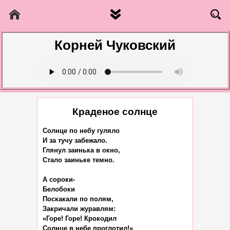
Корней Чуковский
Краденое солнце
Солнце по небу гуляло

И за тучу забежало.

Глянул заинька в окно,

Стало заиньке темно.

А сороки-

Белобоки

Поскакали по полям,

Закричали журавлям:

«Горе! Горе! Крокодил

Солнце в небе проглотил!»
