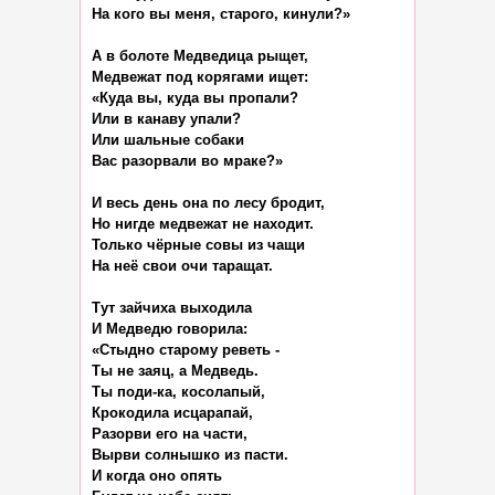
На кого вы меня, старого, кинули?»

А в болоте Медведица рыщет,

Медвежат под корягами ищет:

«Куда вы, куда вы пропали?

Или в канаву упали?

Или шальные собаки

Вас разорвали во мраке?»

И весь день она по лесу бродит,

Но нигде медвежат не находит.

Только чёрные совы из чащи

На неё свои очи таращат.

Тут зайчиха выходила

И Медведю говорила:

«Стыдно старому реветь -

Ты не заяц, а Медведь.

Ты поди-ка, косолапый,

Крокодила исцарапай,

Разорви его на части,

Вырви солнышко из пасти.

И когда оно опять
