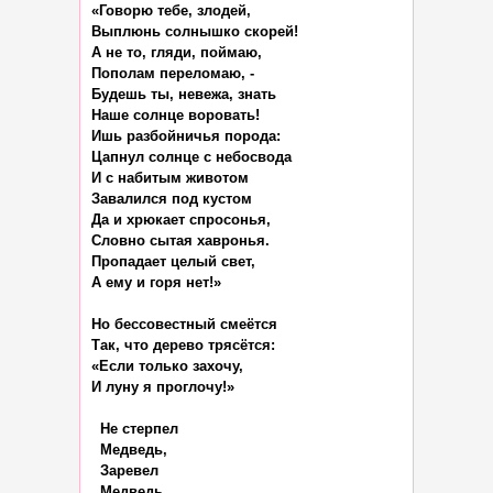
«Говорю тебе, злодей,

Выплюнь солнышко скорей!

А не то, гляди, поймаю,

Пополам переломаю, -

Будешь ты, невежа, знать

Наше солнце воровать!

Ишь разбойничья порода:

Цапнул солнце с небосвода

И с набитым животом

Завалился под кустом

Да и хрюкает спросонья,

Словно сытая хавронья.

Пропадает целый свет,

А ему и горя нет!»

Но бессовестный смеётся

Так, что дерево трясётся:

«Если только захочу,

И луну я проглочу!»

  Не стерпел

  Медведь,

  Заревел

  Медведь,
