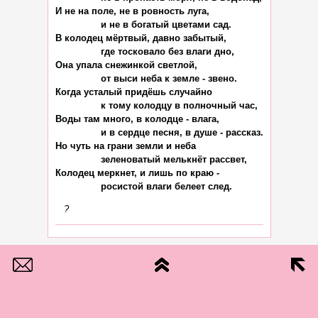
И не на поле, не в ровность луга,

		и не в богатый цветами сад.

В колодец мёртвый, давно забытый,

		где тосковало без влаги дно,

Она упала снежинкой светлой,

		от выси неба к земле - звено.

Когда усталый придёшь случайно

		к тому колодцу в полночный час,

Воды там много, в колодце - влага,

		и в сердце песня, в душе - рассказ.

Но чуть на грани земли и неба

		зеленоватый мелькнёт рассвет,

Колодец меркнет, и лишь по краю -

?