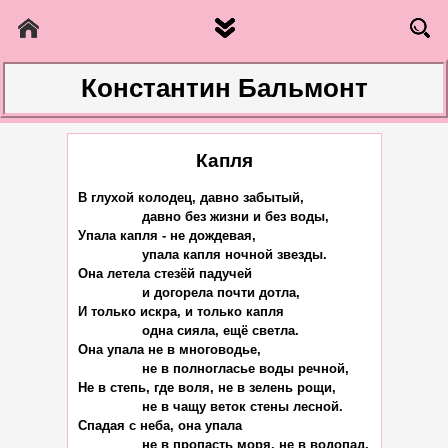
Константин Бальмонт
Капля
В глухой колодец, давно забытый,

		давно без жизни и без воды,

Упала капля - не дождевая,

		упала капля ночной звезды.

Она летела стезёй падучей

		и догорела почти дотла,

И только искра, и только капля

		одна сияла, ещё светла.

Она упала не в многоводье,

		не в полногласье воды речной,

Не в степь, где воля, не в зелень рощи,

		не в чащу веток стены лесной.

Спадая с неба, она упала

		не в пропасть моря, не в водопад,
