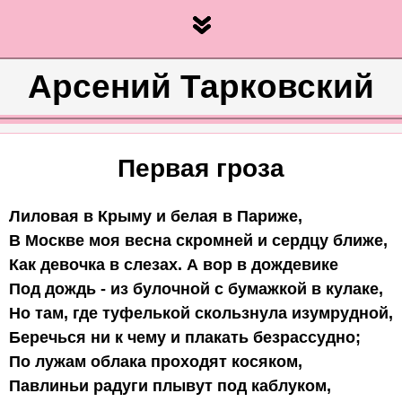
Арсений Тарковский
Первая гроза
Лиловая в Крыму и белая в Париже,

В Москве моя весна скромней и сердцу ближе,

Как девочка в слезах. А вор в дождевике

Под дождь - из булочной с бумажкой в кулаке,

Но там, где туфелькой скользнула изумрудной,

Беречься ни к чему и плакать безрассудно;

По лужам облака проходят косяком,

Павлиньи радуги плывут под каблуком,
