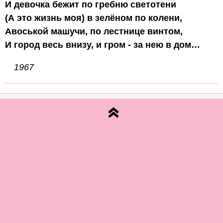
И девочка бежит по гребню светотени

(А это жизнь моя) в зелёном по колени,

Авоськой машучи, по лестнице винтом,

1967