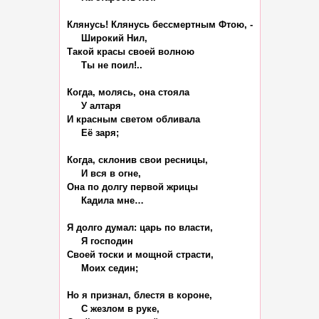
Клянусь! Клянусь бессмертным Фтою, -

     Широкий Нил,

Такой красы своей волною

     Ты не поил!..

Когда, молясь, она стояла

     У алтаря

И красным светом обливала

     Её заря;

Когда, склонив свои ресницы,

     И вся в огне,

Она по долгу первой жрицы

     Кадила мне…

Я долго думал: царь по власти,

     Я господин

Своей тоски и мощной страсти,

     Моих седин;

Но я признал, блестя в короне,

     С жезлом в руке,
