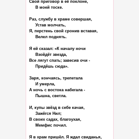
Свой приговор в её поклоне,

     В моей тоске.

Раз, службу в храме совершая,

     Устав молчать,

Я, перстень свой сронив вставая,

     Велел поднять.

Я ей сказал: «К началу ночи

     Взойдёт звезда,

Все лягут спать; завесив очи -

     Придёшь сюда».

Заря, кончаясь, трепетала

     И умерла,

А ночь с востока набегала -

     Пышна, светла.

И, купы звёзд в себе качая,

     Зажёгся Нил;

В своих садах, благоухая,

     Мемфис почил.

Я в храм пришёл. Я ждал свиданья,
