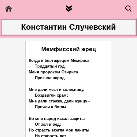
Константин Случевский
Мемфисский жрец
Когда я был жрецом Мемфиса

     Тридцатый год,

Меня пророком Озириса

     Признал народ.

Мне дали жезл и колесницу,

     Воздвигли храм;

Мне дали стражу, дали жрицу -

     Причли к богам.

Во мне народ искал защиты

     От зол и бед;

Но страсть зажгла мои ланиты

     На старость лет.
