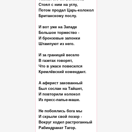
Стоял с ним на углу,

Потом продал Царь-колокол

Британскому послу.

И вот уже на Западе

Большое торжество -

И бронзовые запонки

Штампуют из него.

И за границей весело

В газетах говорят,

Что в ужасе повесился

Кремлёвский комендант.

А аферист закованный

Был сослан на Тайшет,

И повторили колокол

Из пресс-папье-маше.

Не побоялись бога мы

И скрыли свой позор -

Вокруг ходил растроганный

Рабиндранат Тагор.
