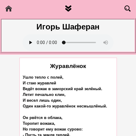
Игорь Шаферан
Журавлёнок
Ушло тепло с полей,

И стаю журавлей

Ведёт вожак в заморский край зелёный.

Летит печально клин,

И весел лишь один,

Один какой-то журавлёнок несмышлёный.

Он рвётся в облака,

Торопит вожака,

Но говорит ему вожак сурово:

- Пусть та земля теплей,
