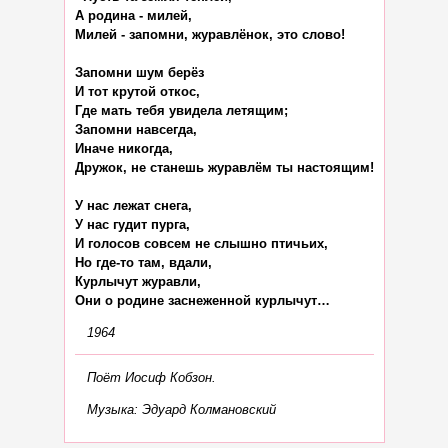
А родина - милей,

Милей - запомни, журавлёнок, это слово!

Запомни шум берёз

И тот крутой откос,

Где мать тебя увидела летящим;

Запомни навсегда,

Иначе никогда,

Дружок, не станешь журавлём ты настоящим!

У нас лежат снега,

У нас гудит пурга,

И голосов совсем не слышно птичьих,

Но где-то там, вдали,

Курлычут журавли,

1964
Поёт Иосиф Кобзон.
Музыка: Эдуард Колмановский