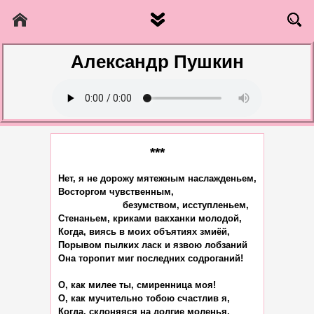
Александр Пушкин
***
Нет, я не дорожу мятежным наслажденьем,

Восторгом чувственным,

                       безумством, исступленьем,

Стенаньем, криками вакханки молодой,

Когда, виясь в моих объятиях змиёй,

Порывом пылких ласк и язвою лобзаний

Она торопит миг последних содроганий!

О, как милее ты, смиренница моя!

О, как мучительно тобою счастлив я,

Когда, склоняяся на долгие моленья,
