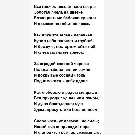
Всё влечёт, веселит мои взоры:

Золотая пчела на цветке,

Разноцветные бабочки крылья

И прыжки воробья на песке.

Как ярка эта зелень деревьев!

Купол неба так чист и глубок!

И брожу я, восторгом объятый,

И слеза застилает зрачок.

За оградой садовой чернеет

Полоса взборонённой земли,

И покрытые соснами горы

Поднимаются к небу вдали.

Как любовью и радостью дышит

Вся природа под вешним лучом,

И душа благодарная чует

Здесь присутствие бога во всём!

Снова крепнут дремавшие силы;

Новой жизни приходит пора,

И становится всё так возможным,
