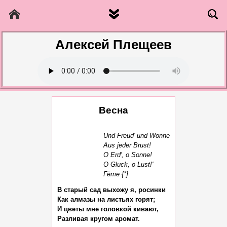
Алексей Плещеев
Весна
Und Freud' und Wonne

Aus jeder Brust!

О Erd', о Sonne!

О Gluck, о Lust!'

В старый сад выхожу я, росинки

Как алмазы на листьях горят;

И цветы мне головкой кивают,

Разливая кругом аромат.
