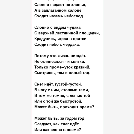
Словно падают не хлопья,

А в заплатанном салопе

Сходит наземь небосвод.

Словно с видом чудака,

С верхней лестничной площадки,

Крадучись, играя в прятки,

Сходит небо с чердака.

Потому что жизнь не ждёт.

Не оглянешься - и святки.

Только промежуток краткий,

Смотришь, там и новый год.

Снег идёт, густой-густой.

В ногу с ним, стопами теми,

В том же темпе, с ленью той

Или с той же быстротой,

Может быть, проходит время?

Может быть, за годом год

Следуют, как снег идёт,

Или как слова в поэме?
