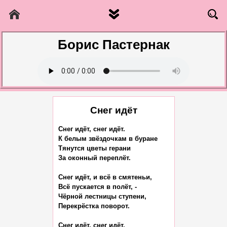
Борис Пастернак
Снег идёт
Снег идёт, снег идёт.

К белым звёздочкам в буране

Тянутся цветы герани

За оконный переплёт.

Снег идёт, и всё в смятеньи,

Всё пускается в полёт, -

Чёрной лестницы ступени,

Перекрёстка поворот.

Снег идёт, снег идёт,
