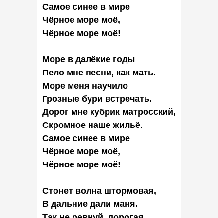
Самое синее в мире

Чёрное море моё,

Чёрное море моё!

Море в далёкие годы

Пело мне песни, как мать.

Море меня научило

Грозные бури встречать.

Дорог мне кубрик матросский,

Скромное наше жильё.

Самое синее в мире

Чёрное море моё,

Чёрное море моё!

Стонет волна штормовая,

В дальние дали маня.

Так не ревнуй, дорогая,
