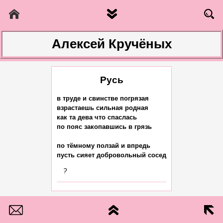
Алексей Кручёных
Русь
в труде и свинстве погрязая

взрастаешь сильная родная

как та дева что спаслась

по пояс закопавшись в грязь

по тёмному ползай и впредь

?