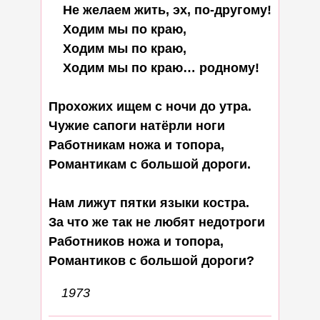
    Hе желаем жить, эх, по-другому!

    Ходим мы по краю,

    Ходим мы по краю,

    Ходим мы по краю… родному!

Прохожих ищем с ночи до утра.

Чужие сапоги натёрли ноги

Работникам ножа и топора,

Романтикам с большой дороги.

Нам лижут пятки языки костра.

За что же так не любят недотроги

Работников ножа и топора,

1973