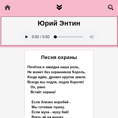
Юрий Энтин
Песня охраны
Почётна и завидна наша роль,

Hе может без охранников Король.

Когда идём, дрожит кругом земля.

Всегда мы подле, подле Короля!

   Ох, рано

   Встаёт охрана!

    Если близко воробей -

    Мы готовим пушку.

    Если муха - муху бей!

    Взять её на мушку.
