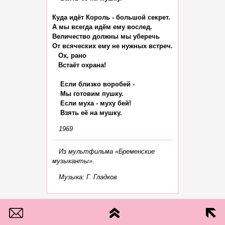
Куда идёт Король - большой секрет.

А мы всегда идём ему вослед.

Величество должны мы уберечь

От всяческих ему не нужных встреч.

   Ох, рано

   Встаёт охрана!

    Если близко воробей -

    Мы готовим пушку.

    Если муха - муху бей!

1969
Из мультфильма «Бременские
музыканты».
Музыка: Г. Гладков