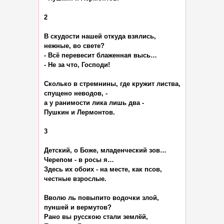
2

В скудости нашей откуда взялись,

нежные, во свете?

- Всё перевесит блаженная высь…

- Не за что, Господи!

Сколько в стремнины, где кружит листва,

спущено неводов, -

а у ранимости лика лишь два -

Пушкин и Лермонтов.

3

Детский, о Боже, младенческий зов…

Черепом - в росы я…

Здесь их обоих - на месте, как псов,

честные взрослые.

Вволю ль повыпито водочки злой,

пуншей и вермутов?

Рано вы русскою стали землёй,
