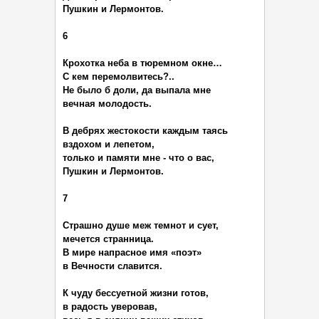
Пушкин и Лермонтов.

6

Крохотка неба в тюремном окне…

С кем перемолвитесь?..

Не было б доли, да выпала мне

вечная молодость.

В дебрях жестокости каждым таясь

вздохом и лепетом,

только и памяти мне - что о вас,

Пушкин и Лермонтов.

7

Страшно душе меж темнот и сует,

мечется странница.

В мире напрасное имя «поэт»

в Вечности славится.

К чуду бессуетной жизни готов,

в радость уверовав,
