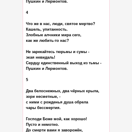
Пушкин и Лермонтов.

4

Что же в нас, люди, святое мертво?

Кашель, упитанность.

Злобные алчники мира сего,

как же любить-то нас?

Не зарекайтесь тюрьмы и сумы -

экая невидаль!

Сердцу единственный выход из тьмы -

Пушкин и Лермонтов.

5

Два белоснежных, два чёрных крыла,

зори несметные, -

с ними с рожденья душа обрела

чары бессмертия.

Господи Боже мой, как хорошо!

Пусто и немотно.

До смерти вами я заворожён,
